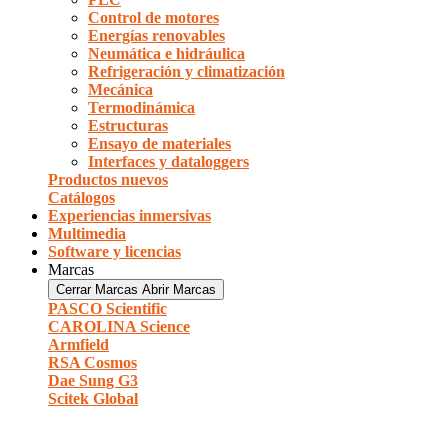
Control de motores
Energías renovables
Neumática e hidráulica
Refrigeración y climatización
Mecánica
Termodinámica
Estructuras
Ensayo de materiales
Interfaces y dataloggers
Productos nuevos
Catálogos
Experiencias inmersivas
Multimedia
Software y licencias
Marcas
Cerrar Marcas
Abrir Marcas
PASCO Scientific
CAROLINA Science
Armfield
RSA Cosmos
Dae Sung G3
Scitek Global