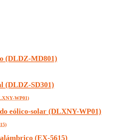
gico (DLDZ-MD801)
ital (DLDZ-SD301)
rido eólico-solar (DLXNY-WP01)
nalámbrico (EX-5615)