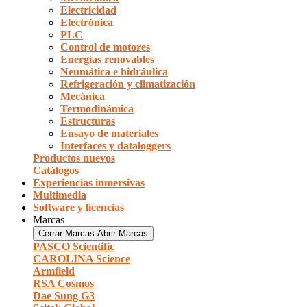
Electricidad
Electrónica
PLC
Control de motores
Energías renovables
Neumática e hidráulica
Refrigeración y climatización
Mecánica
Termodinámica
Estructuras
Ensayo de materiales
Interfaces y dataloggers
Productos nuevos
Catálogos
Experiencias inmersivas
Multimedia
Software y licencias
Marcas
Cerrar Marcas
Abrir Marcas
PASCO Scientific
CAROLINA Science
Armfield
RSA Cosmos
Dae Sung G3