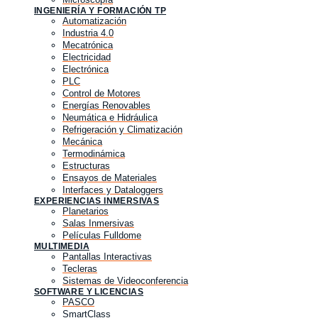
INGENIERÍA Y FORMACIÓN TP
Automatización
Industria 4.0
Mecatrónica
Electricidad
Electrónica
PLC
Control de Motores
Energías Renovables
Neumática e Hidráulica
Refrigeración y Climatización
Mecánica
Termodinámica
Estructuras
Ensayos de Materiales
Interfaces y Dataloggers
EXPERIENCIAS INMERSIVAS
Planetarios
Salas Inmersivas
Películas Fulldome
MULTIMEDIA
Pantallas Interactivas
Tecleras
Sistemas de Videoconferencia
SOFTWARE Y LICENCIAS
PASCO
SmartClass