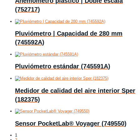
Anemómetro plástico | Doble escala
(752717)
Pluviómetro | Capacidad de 280 mm
(745592A)
Pluviómetro estándar (745591A)
Medidor de calidad del aire interior Sper
(182375)
Sensor PocketLab® Voyager (749550)
1
2