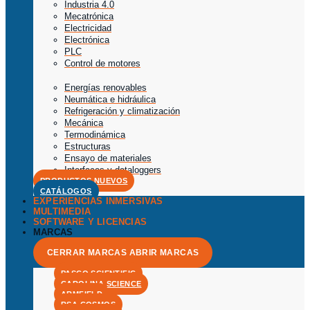
Industria 4.0
Mecatrónica
Electricidad
Electrónica
PLC
Control de motores
Energías renovables
Neumática e hidráulica
Refrigeración y climatización
Mecánica
Termodinámica
Estructuras
Ensayo de materiales
Interfaces y dataloggers
PRODUCTOS NUEVOS
CATÁLOGOS
EXPERIENCIAS INMERSIVAS
MULTIMEDIA
SOFTWARE Y LICENCIAS
MARCAS
CERRAR MARCAS
ABRIR MARCAS
PASCO SCIENTIFIC
CAROLINA SCIENCE
ARMFIELD
RSA COSMOS