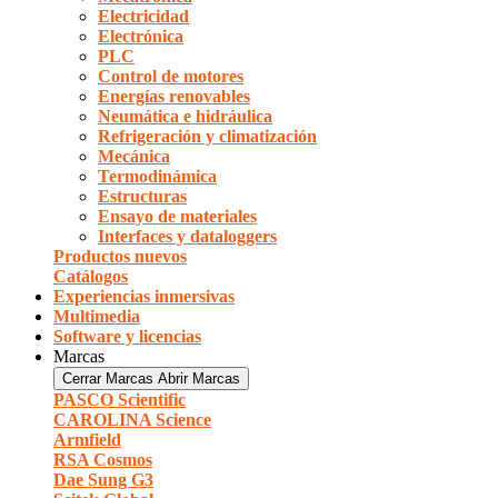
Electricidad
Electrónica
PLC
Control de motores
Energías renovables
Neumática e hidráulica
Refrigeración y climatización
Mecánica
Termodinámica
Estructuras
Ensayo de materiales
Interfaces y dataloggers
Productos nuevos
Catálogos
Experiencias inmersivas
Multimedia
Software y licencias
Marcas
Cerrar Marcas
Abrir Marcas
PASCO Scientific
CAROLINA Science
Armfield
RSA Cosmos
Dae Sung G3