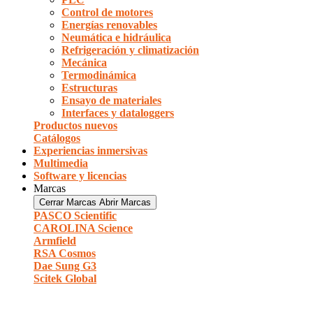
Control de motores
Energías renovables
Neumática e hidráulica
Refrigeración y climatización
Mecánica
Termodinámica
Estructuras
Ensayo de materiales
Interfaces y dataloggers
Productos nuevos
Catálogos
Experiencias inmersivas
Multimedia
Software y licencias
Marcas
Cerrar Marcas
Abrir Marcas
PASCO Scientific
CAROLINA Science
Armfield
RSA Cosmos
Dae Sung G3
Scitek Global