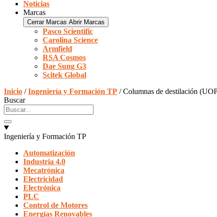
Noticias
Marcas
Cerrar Marcas
Abrir Marcas
Pasco Scientific
Carolina Science
Armfield
RSA Cosmos
Dae Sung G3
Scitek Global
Inicio
/
Ingeniería y Formación TP
/ Columnas de destilación (UO
Buscar
Ingeniería y Formación TP
Automatización
Industria 4.0
Mecatrónica
Electricidad
Electrónica
PLC
Control de Motores
Energías Renovables