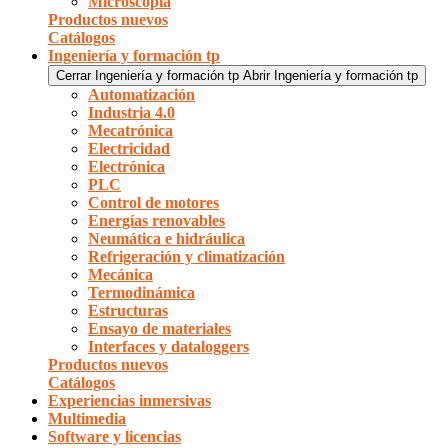
Microscopía
Productos nuevos
Catálogos
Ingeniería y formación tp
Cerrar Ingeniería y formación tp
Abrir Ingeniería y formación tp
Automatización
Industria 4.0
Mecatrónica
Electricidad
Electrónica
PLC
Control de motores
Energías renovables
Neumática e hidráulica
Refrigeración y climatización
Mecánica
Termodinámica
Estructuras
Ensayo de materiales
Interfaces y dataloggers
Productos nuevos
Catálogos
Experiencias inmersivas
Multimedia
Software y licencias