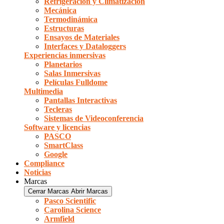
Refrigeración y Climatización
Mecánica
Termodinámica
Estructuras
Ensayos de Materiales
Interfaces y Dataloggers
Experiencias inmersivas
Planetarios
Salas Inmersivas
Películas Fulldome
Multimedia
Pantallas Interactivas
Tecleras
Sistemas de Videoconferencia
Software y licencias
PASCO
SmartClass
Google
Compliance
Noticias
Marcas
Cerrar Marcas
Abrir Marcas
Pasco Scientific
Carolina Science
Armfield