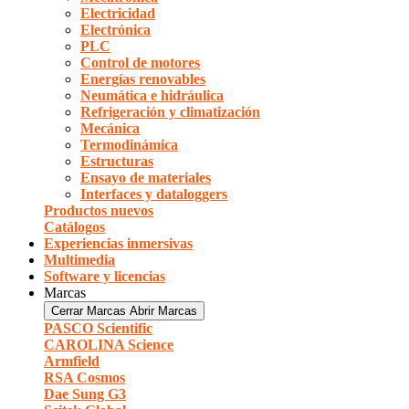
Electricidad
Electrónica
PLC
Control de motores
Energías renovables
Neumática e hidráulica
Refrigeración y climatización
Mecánica
Termodinámica
Estructuras
Ensayo de materiales
Interfaces y dataloggers
Productos nuevos
Catálogos
Experiencias inmersivas
Multimedia
Software y licencias
Marcas
Cerrar Marcas
Abrir Marcas
PASCO Scientific
CAROLINA Science
Armfield
RSA Cosmos
Dae Sung G3