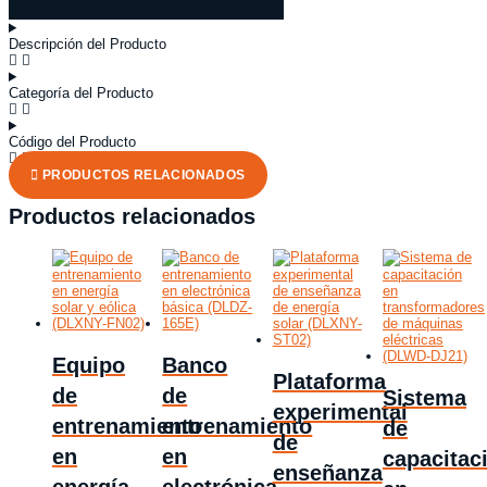
cantidad
Descripción del Producto
Categoría del Producto
Código del Producto
PRODUCTOS RELACIONADOS
Productos relacionados
Equipo
Banco
Plataforma
de
de
Sistema
experimental
entrenamiento
entrenamiento
de
de
en
en
capacitac
enseñanza
energía
electrónica