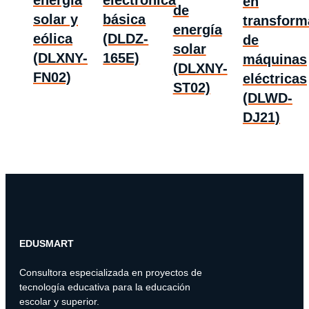
en
de
solar y
básica
transform
energía
eólica
(DLDZ-
de
solar
(DLXNY-
165E)
máquinas
(DLXNY-
FN02)
eléctricas
ST02)
(DLWD-
DJ21)
EDUSMART
Consultora especializada en proyectos de
tecnología educativa para la educación
escolar y superior.