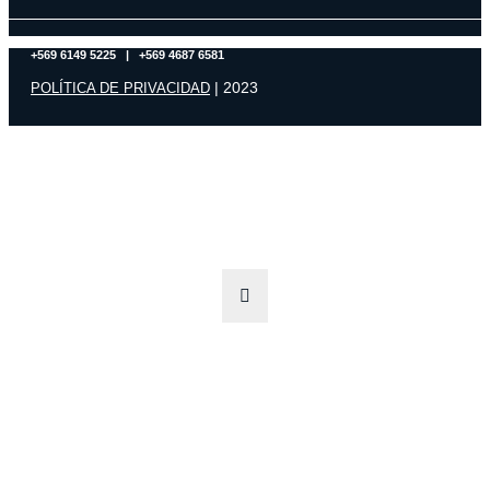
+569 6149 5225 | +569 4687 6581
| 2023
POLÍTICA DE PRIVACIDAD
¿No encuentras el producto que estás buscando?
Contáctanos y con gusto te atenderemos de manera personalizada.
Escríbenos a
contacto@edusmart.cl
o llámanos al
+569 6149 5225
.