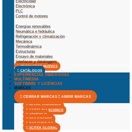
Electricidad
Electrónica
PLC
Control de motores
Energías renovables
Neumática e hidráulica
Refrigeración y climatización
Mecánica
Termodinámica
Estructuras
Ensayo de materiales
Interfaces y dataloggers
PRODUCTOS NUEVOS
CATÁLOGOS
EXPERIENCIAS INMERSIVAS
MULTIMEDIA
SOFTWARE Y LICENCIAS
MARCAS
CERRAR MARCAS
ABRIR MARCAS
PASCO SCIENTIFIC
CAROLINA SCIENCE
ARMFIELD
RSA COSMOS
DAE SUNG G3
SCITEK GLOBAL