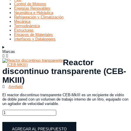
Control de Motores
Energías Renovables
Neumática e Hidráulica
Refrigeración y Climatización
Mecánica
Termodinámica
Estructuras
Ensayos de Materiales
Interfaces y Dataloggers
Marcas
Reactor
discontinuo transparente (CEB-
MKIII)
Armfield
El reactor discontinuo transparente CEB-MkIII es un recipiente de vidrio
de doble pared con un volumen de trabajo interno de un litro, equipado con
un agitador de velocidad variable.
Reactor
discontinuo
transparente
(CEB-
AGREGAR AL PRESUPUESTO
MKIII)