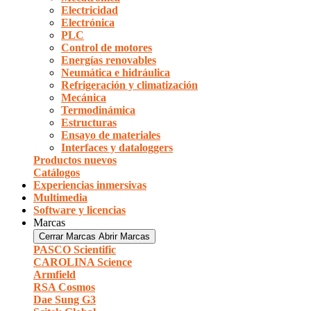
Electricidad
Electrónica
PLC
Control de motores
Energías renovables
Neumática e hidráulica
Refrigeración y climatización
Mecánica
Termodinámica
Estructuras
Ensayo de materiales
Interfaces y dataloggers
Productos nuevos
Catálogos
Experiencias inmersivas
Multimedia
Software y licencias
Marcas
Cerrar Marcas
Abrir Marcas
PASCO Scientific
CAROLINA Science
Armfield
RSA Cosmos
Dae Sung G3