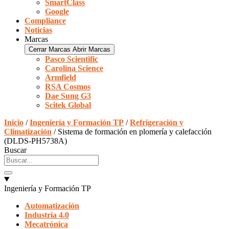
SmartClass
Google
Compliance
Noticias
Marcas
Cerrar Marcas
Abrir Marcas
Pasco Scientific
Carolina Science
Armfield
RSA Cosmos
Dae Sung G3
Scitek Global
Inicio
/
Ingeniería y Formación TP
/
Refrigeración y
Climatización
/ Sistema de formación en plomería y calefacción
(DLDS-PH5738A)
Buscar
Ingeniería y Formación TP
Automatización
Industria 4.0
Mecatrónica