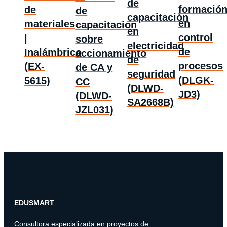
de
formació
de
de
capacitación
en
materiales
capacitación
en
control
|
sobre
electricidad
de
Inalámbrico
accionamiento
de
procesos
(EX-
de CA y
seguridad
(DLGK-
5615)
CC
(DLWD-
JD3)
(DLWD-
SA2668B)
JZL031)
EDUSMART
Consultora especializada en proyectos de