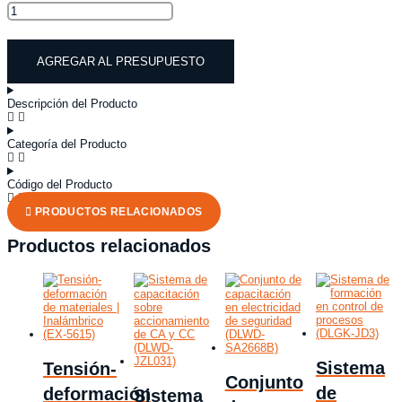
Unidad
de
refrigeración
por
AGREGAR AL PRESUPUESTO
compresión
de
vapor
controlada
Descripción del Producto
por
ordenador
(RA1-
Categoría del Producto
MKII)
cantidad
Código del Producto
PRODUCTOS RELACIONADOS
Productos relacionados
Sistema
Tensión-
Conjunto
de
deformación
Sistema