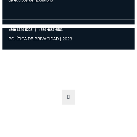
de equipos de laboratorio
+569 6149 5225 | +569 4687 6581
| 2023
POLÍTICA DE PRIVACIDAD
¿No encuentras el producto que estás buscando?
Contáctanos y con gusto te atenderemos de manera personalizada.
Escríbenos a
contacto@edusmart.cl
o llámanos al
+569 6149 5225
.