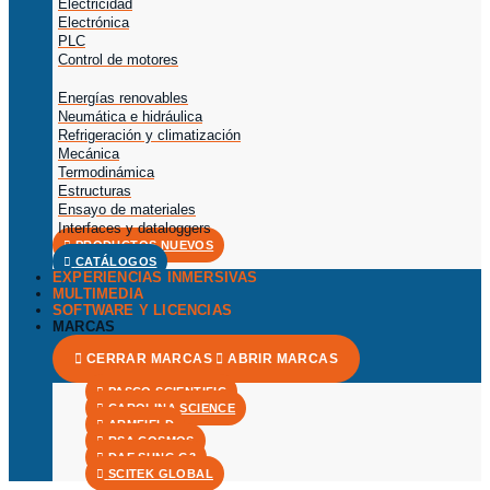
Electricidad
Electrónica
PLC
Control de motores
Energías renovables
Neumática e hidráulica
Refrigeración y climatización
Mecánica
Termodinámica
Estructuras
Ensayo de materiales
Interfaces y dataloggers
PRODUCTOS NUEVOS
CATÁLOGOS
EXPERIENCIAS INMERSIVAS
MULTIMEDIA
SOFTWARE Y LICENCIAS
MARCAS
CERRAR MARCAS
ABRIR MARCAS
PASCO SCIENTIFIC
CAROLINA SCIENCE
ARMFIELD
RSA COSMOS
DAE SUNG G3
SCITEK GLOBAL