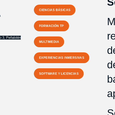
S
CIENCIAS BÁSICAS
a
M
FORMACIÓN TP
r
o 3, Peñalolén
MULTIMEDIA
d
EXPERIENCIAS INMERSIVAS
d
SOFTWARE Y LICENCIAS
b
a
S