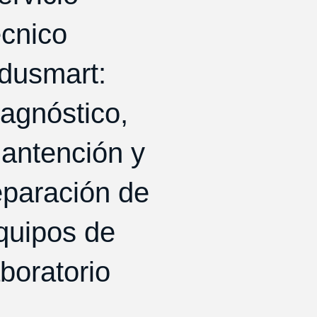
écnico
dusmart:
iagnóstico,
antención y
eparación de
quipos de
aboratorio