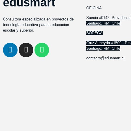
edusmart
OFICINA
Suecia #0142, Providenci
Consultora especializada en proyectos de
Santiago, RM, Chile
tecnología educativa para la educación
escolar y superior.
BODEGA
Cruz Almeyda #1509 · Pis
Santiago, RM, Chile
contacto@edusmart.cl