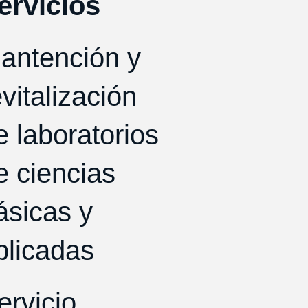
ervicios
antención y
evitalización
e laboratorios
e ciencias
ásicas y
plicadas
ervicio