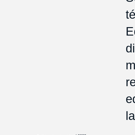
t
E
d
m
r
e
l