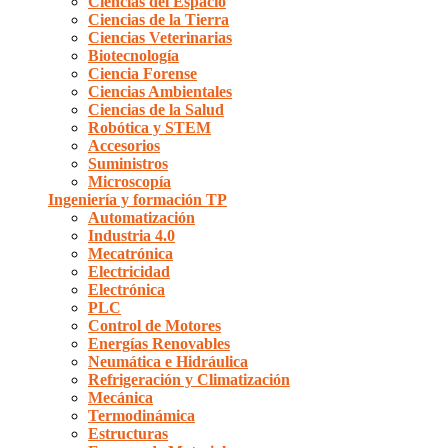
Ciencias del Espacio
Ciencias de la Tierra
Ciencias Veterinarias
Biotecnología
Ciencia Forense
Ciencias Ambientales
Ciencias de la Salud
Robótica y STEM
Accesorios
Suministros
Microscopía
Ingeniería y formación TP
Automatización
Industria 4.0
Mecatrónica
Electricidad
Electrónica
PLC
Control de Motores
Energías Renovables
Neumática e Hidráulica
Refrigeración y Climatización
Mecánica
Termodinámica
Estructuras