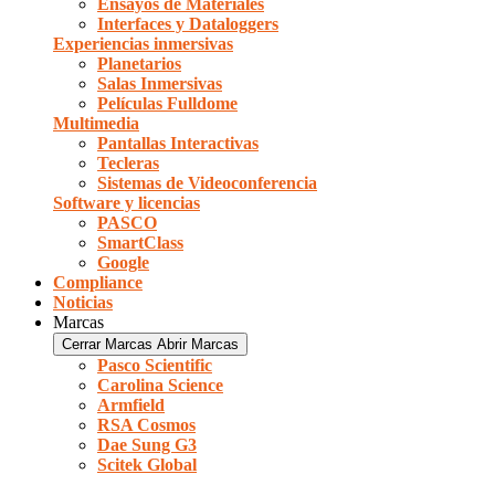
Ensayos de Materiales
Interfaces y Dataloggers
Experiencias inmersivas
Planetarios
Salas Inmersivas
Películas Fulldome
Multimedia
Pantallas Interactivas
Tecleras
Sistemas de Videoconferencia
Software y licencias
PASCO
SmartClass
Google
Compliance
Noticias
Marcas
Cerrar Marcas
Abrir Marcas
Pasco Scientific
Carolina Science
Armfield
RSA Cosmos
Dae Sung G3
Scitek Global