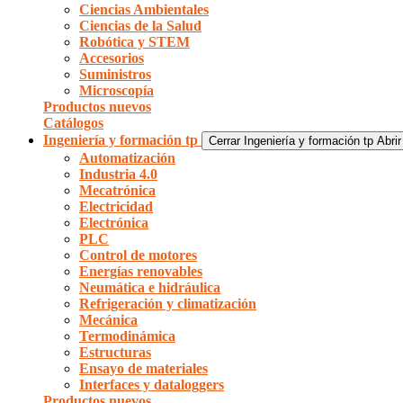
Ciencias Ambientales
Ciencias de la Salud
Robótica y STEM
Accesorios
Suministros
Microscopía
Productos nuevos
Catálogos
Ingeniería y formación tp
Cerrar Ingeniería y formación tp
Abrir
Automatización
Industria 4.0
Mecatrónica
Electricidad
Electrónica
PLC
Control de motores
Energías renovables
Neumática e hidráulica
Refrigeración y climatización
Mecánica
Termodinámica
Estructuras
Ensayo de materiales
Interfaces y dataloggers
Productos nuevos