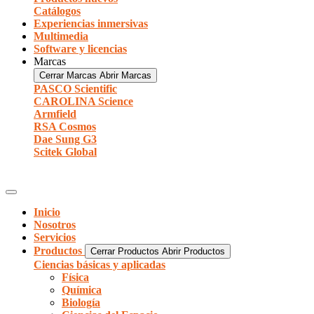
Catálogos
Experiencias inmersivas
Multimedia
Software y licencias
Marcas
Cerrar Marcas
Abrir Marcas
PASCO Scientific
CAROLINA Science
Armfield
RSA Cosmos
Dae Sung G3
Scitek Global
Inicio
Nosotros
Servicios
Productos
Cerrar Productos
Abrir Productos
Ciencias básicas y aplicadas
Física
Química
Biología