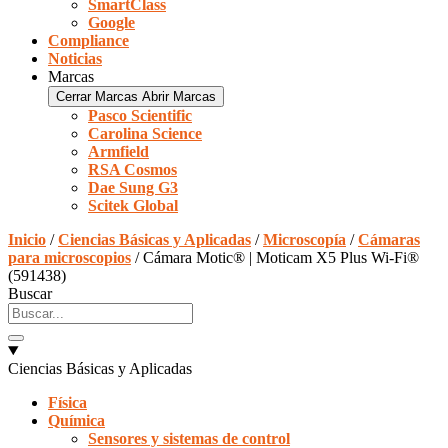
SmartClass
Google
Compliance
Noticias
Marcas
Cerrar Marcas
Abrir Marcas
Pasco Scientific
Carolina Science
Armfield
RSA Cosmos
Dae Sung G3
Scitek Global
Inicio
/
Ciencias Básicas y Aplicadas
/
Microscopía
/
Cámaras
para microscopios
/ Cámara Motic® | Moticam X5 Plus Wi-Fi®
(591438)
Buscar
Ciencias Básicas y Aplicadas
Física
Química
Sensores y sistemas de control