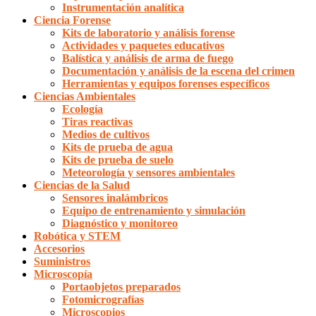
Instrumentación analítica
Ciencia Forense
Kits de laboratorio y análisis forense
Actividades y paquetes educativos
Balística y análisis de arma de fuego
Documentación y análisis de la escena del crimen
Herramientas y equipos forenses específicos
Ciencias Ambientales
Ecología
Tiras reactivas
Medios de cultivos
Kits de prueba de agua
Kits de prueba de suelo
Meteorología y sensores ambientales
Ciencias de la Salud
Sensores inalámbricos
Equipo de entrenamiento y simulación
Diagnóstico y monitoreo
Robótica y STEM
Accesorios
Suministros
Microscopía
Portaobjetos preparados
Fotomicrografías
Microscopios