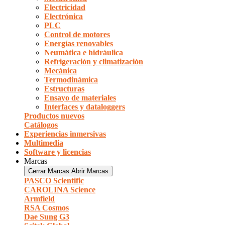
Electricidad
Electrónica
PLC
Control de motores
Energías renovables
Neumática e hidráulica
Refrigeración y climatización
Mecánica
Termodinámica
Estructuras
Ensayo de materiales
Interfaces y dataloggers
Productos nuevos
Catálogos
Experiencias inmersivas
Multimedia
Software y licencias
Marcas
Cerrar Marcas
Abrir Marcas
PASCO Scientific
CAROLINA Science
Armfield
RSA Cosmos
Dae Sung G3