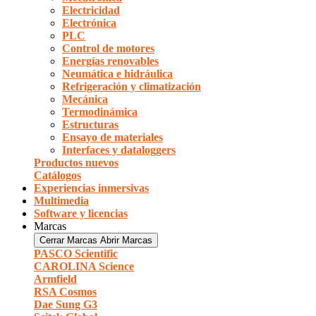
Electricidad
Electrónica
PLC
Control de motores
Energías renovables
Neumática e hidráulica
Refrigeración y climatización
Mecánica
Termodinámica
Estructuras
Ensayo de materiales
Interfaces y dataloggers
Productos nuevos
Catálogos
Experiencias inmersivas
Multimedia
Software y licencias
Marcas
Cerrar Marcas
Abrir Marcas
PASCO Scientific
CAROLINA Science
Armfield
RSA Cosmos
Dae Sung G3