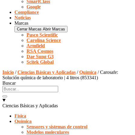
SmartClass
Google
Compliance
Noticias
Marcas
Cerrar Marcas
Abrir Marcas
Pasco Scientific
Carolina Science
Armfield
RSA Cosmos
Dae Sung G3
Scitek Global
Inicio
/
Ciencias Básicas y Aplicadas
/
Química
/ Carosafe:
Solución química de laboratorio | 4 litros (853341)
Buscar
Ciencias Básicas y Aplicadas
Física
Química
Sensores y sistemas de control
Modelos moleculares