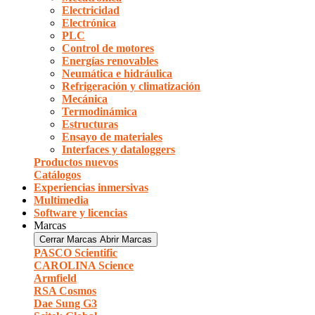
Electricidad
Electrónica
PLC
Control de motores
Energías renovables
Neumática e hidráulica
Refrigeración y climatización
Mecánica
Termodinámica
Estructuras
Ensayo de materiales
Interfaces y dataloggers
Productos nuevos
Catálogos
Experiencias inmersivas
Multimedia
Software y licencias
Marcas
Cerrar Marcas
Abrir Marcas
PASCO Scientific
CAROLINA Science
Armfield
RSA Cosmos
Dae Sung G3