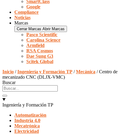
SmartClass
Google
Compliance
Noticias
Marcas
Cerrar Marcas
Abrir Marcas
Pasco Scientific
Carolina Science
Armfield
RSA Cosmos
Dae Sung G3
Scitek Global
Inicio
/
Ingeniería y Formación TP
/
Mecánica
/ Centro de
mecanizado CNC (DLJX-VMC)
Buscar
Ingeniería y Formación TP
Automatización
Industria 4.0
Mecatrónica
Electricidad