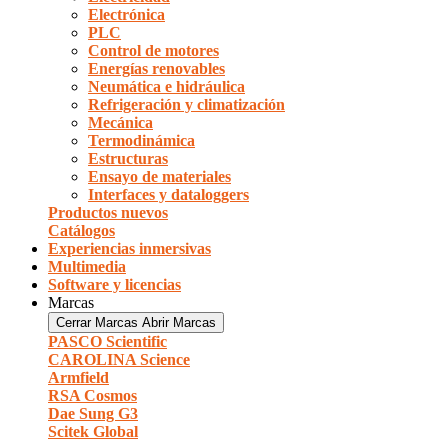
Electrónica
PLC
Control de motores
Energías renovables
Neumática e hidráulica
Refrigeración y climatización
Mecánica
Termodinámica
Estructuras
Ensayo de materiales
Interfaces y dataloggers
Productos nuevos
Catálogos
Experiencias inmersivas
Multimedia
Software y licencias
Marcas
Cerrar Marcas
Abrir Marcas
PASCO Scientific
CAROLINA Science
Armfield
RSA Cosmos
Dae Sung G3
Scitek Global