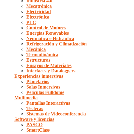
Industria 4.0
Mecatrónica
Electricidad
Electrónica
PLC
Control de Motores
Energías Renovables
Neumática e Hidráulica
Refrigeración y Climatización
Mecánica
Termodinámica
Estructuras
Ensayos de Materiales
Interfaces y Dataloggers
Experiencias inmersivas
Planetarios
Salas Inmersivas
Películas Fulldome
Multimedia
Pantallas Interactivas
Tecleras
Sistemas de Videoconferencia
Software y licencias
PASCO
SmartClass