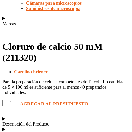
Cámaras para microscopios
Suministros de microscopía
Marcas
Cloruro de calcio 50 mM
(211320)
Carolina Science
Para la preparación de células competentes de E. coli. La cantidad
de 5 × 100 ml es suficiente para al menos 40 preparados
individuales.
Cloruro
AGREGAR AL PRESUPUESTO
de
calcio
50
mM
Descripción del Producto
(211320)