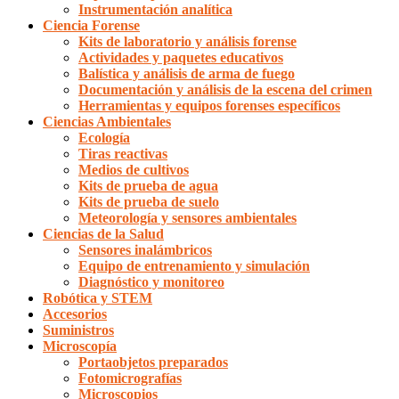
Instrumentación analítica
Ciencia Forense
Kits de laboratorio y análisis forense
Actividades y paquetes educativos
Balística y análisis de arma de fuego
Documentación y análisis de la escena del crimen
Herramientas y equipos forenses específicos
Ciencias Ambientales
Ecología
Tiras reactivas
Medios de cultivos
Kits de prueba de agua
Kits de prueba de suelo
Meteorología y sensores ambientales
Ciencias de la Salud
Sensores inalámbricos
Equipo de entrenamiento y simulación
Diagnóstico y monitoreo
Robótica y STEM
Accesorios
Suministros
Microscopía
Portaobjetos preparados
Fotomicrografías
Microscopios