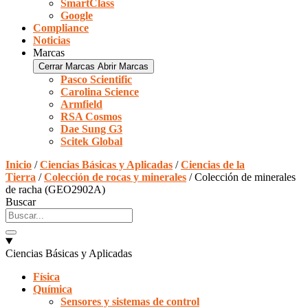
SmartClass
Google
Compliance
Noticias
Marcas
Cerrar Marcas
Abrir Marcas
Pasco Scientific
Carolina Science
Armfield
RSA Cosmos
Dae Sung G3
Scitek Global
Inicio
/
Ciencias Básicas y Aplicadas
/
Ciencias de la
Tierra
/
Colección de rocas y minerales
/ Colección de minerales
de racha (GEO2902A)
Buscar
Ciencias Básicas y Aplicadas
Física
Química
Sensores y sistemas de control