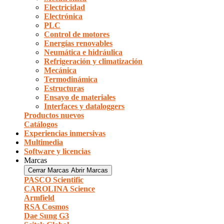
Electricidad
Electrónica
PLC
Control de motores
Energías renovables
Neumática e hidráulica
Refrigeración y climatización
Mecánica
Termodinámica
Estructuras
Ensayo de materiales
Interfaces y dataloggers
Productos nuevos
Catálogos
Experiencias inmersivas
Multimedia
Software y licencias
Marcas
Cerrar Marcas
Abrir Marcas
PASCO Scientific
CAROLINA Science
Armfield
RSA Cosmos
Dae Sung G3