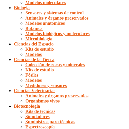
Modelos moleculares
Biología
Sensores y sistemas de control
Animales y órganos preservados
Modelos anatómicos
Botánica
Modelos biológicos y moleculares
Microbiología
Ciencias del Espacio
Kits de estudio
Modelos
Ciencias de la Tierra
Colección de rocas y minerales
Kits de estudio
Fósiles
Modelos
Medidores y sensores
Ciencias Veterinarias
Animales y órganos preservados
Organismos vivos
Biotecnología
Kits de técnicas
Simuladores
Suministros para técnicas
Espectroscopía