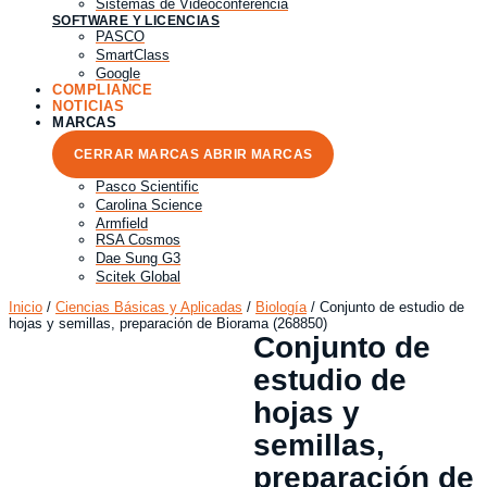
Sistemas de Videoconferencia
SOFTWARE Y LICENCIAS
PASCO
SmartClass
Google
COMPLIANCE
NOTICIAS
MARCAS
CERRAR MARCAS
ABRIR MARCAS
Pasco Scientific
Carolina Science
Armfield
RSA Cosmos
Dae Sung G3
Scitek Global
Inicio
/
Ciencias Básicas y Aplicadas
/
Biología
/ Conjunto de estudio de
hojas y semillas, preparación de Biorama (268850)
Conjunto de
estudio de
hojas y
semillas,
preparación de