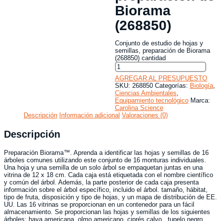
Biorama
(268850)
Conjunto de estudio de hojas y
semillas, preparación de Biorama
(268850) cantidad
AGREGAR AL PRESUPUESTO
SKU:
268850
Categorías:
Biología
,
Ciencias Ambientales
,
Equipamiento tecnológico
Marca:
Carolina Science
Descripción
Información adicional
Valoraciones (0)
Descripción
Preparación Biorama™. Aprenda a identificar las hojas y semillas de 16
árboles comunes utilizando este conjunto de 16 monturas individuales.
Una hoja y una semilla de un solo árbol se empaquetan juntas en una
vitrina de 12 x 18 cm. Cada caja está etiquetada con el nombre científico
y común del árbol. Además, la parte posterior de cada caja presenta
información sobre el árbol específico, incluido el árbol. tamaño, hábitat,
tipo de fruta, disposición y tipo de hojas, y un mapa de distribución de EE.
UU. Las 16 vitrinas se proporcionan en un contenedor para un fácil
almacenamiento. Se proporcionan las hojas y semillas de los siguientes
árboles: haya americana, olmo americano, ciprés calvo , tupelo negro,