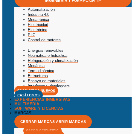
INGENIERÍA Y FORMACIÓN TP
Automatización
Industria 4.0
Mecatrónica
Electricidad
Electrónica
PLC
Control de motores
Energías renovables
Neumática e hidráulica
Refrigeración y climatización
Mecánica
Termodinámica
Estructuras
Ensayo de materiales
Interfaces y dataloggers
PRODUCTOS NUEVOS
CATÁLOGOS
EXPERIENCIAS INMERSIVAS
MULTIMEDIA
SOFTWARE Y LICENCIAS
MARCAS
CERRAR MARCAS
ABRIR MARCAS
PASCO SCIENTIFIC