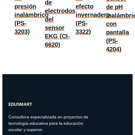
de
presión
efecto
de pH
electrodos
inalámbrico
invernadero
inalámbri
del
(PS-
(PS-
con
sensor
3203)
3322)
pantalla
EKG (CI-
(PS-
6620)
4204)
EDUSMART
Consultora especializada en proyectos de
tecnología educativa para la educación
escolar y superior.