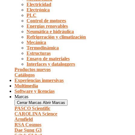
Electricidad
Electrónica
PLC
Control de motores
Energías renovables
Neumática e hidráulica
Refrigeración y climatización
Mecánica
Termodinámica
Estructuras
Ensayo de materiales
Interfaces y dataloggers
Productos nuevos
Catálogos
Experiencias inmersivas
Multimedia
Software y licencias
Marcas
Cerrar Marcas
Abrir Marcas
PASCO Scientific
CAROLINA Science
Armfield
RSA Cosmos
Dae Sung G3