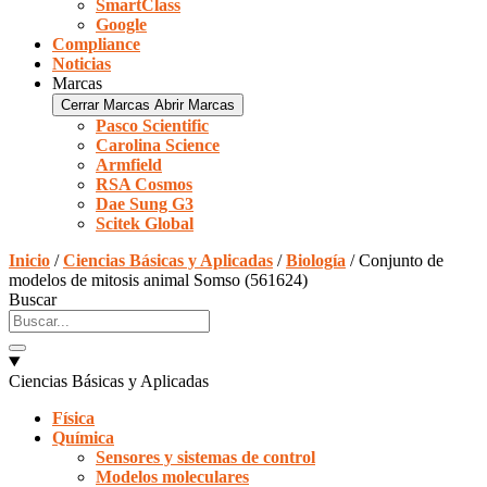
SmartClass
Google
Compliance
Noticias
Marcas
Cerrar Marcas
Abrir Marcas
Pasco Scientific
Carolina Science
Armfield
RSA Cosmos
Dae Sung G3
Scitek Global
Inicio
/
Ciencias Básicas y Aplicadas
/
Biología
/ Conjunto de
modelos de mitosis animal Somso (561624)
Buscar
Ciencias Básicas y Aplicadas
Física
Química
Sensores y sistemas de control
Modelos moleculares