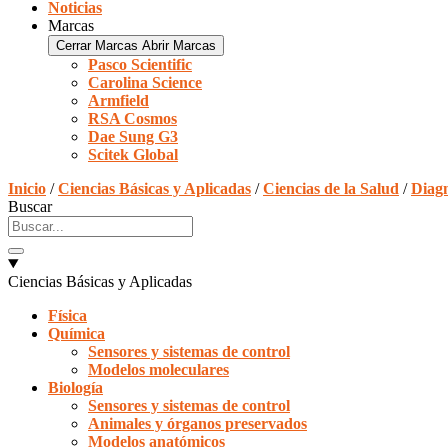
Noticias
Marcas
Cerrar Marcas
Abrir Marcas
Pasco Scientific
Carolina Science
Armfield
RSA Cosmos
Dae Sung G3
Scitek Global
Inicio
/
Ciencias Básicas y Aplicadas
/
Ciencias de la Salud
/
Diagn
Buscar
Ciencias Básicas y Aplicadas
Física
Química
Sensores y sistemas de control
Modelos moleculares
Biología
Sensores y sistemas de control
Animales y órganos preservados
Modelos anatómicos