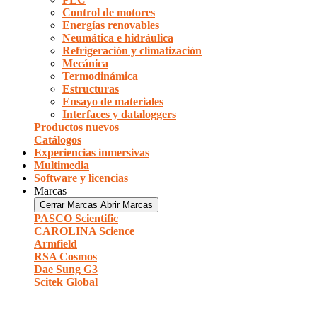
Control de motores
Energías renovables
Neumática e hidráulica
Refrigeración y climatización
Mecánica
Termodinámica
Estructuras
Ensayo de materiales
Interfaces y dataloggers
Productos nuevos
Catálogos
Experiencias inmersivas
Multimedia
Software y licencias
Marcas
Cerrar Marcas
Abrir Marcas
PASCO Scientific
CAROLINA Science
Armfield
RSA Cosmos
Dae Sung G3
Scitek Global