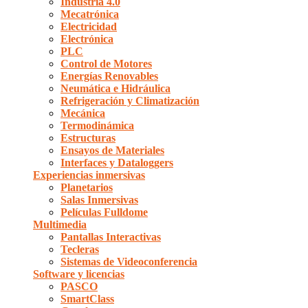
Industria 4.0
Mecatrónica
Electricidad
Electrónica
PLC
Control de Motores
Energías Renovables
Neumática e Hidráulica
Refrigeración y Climatización
Mecánica
Termodinámica
Estructuras
Ensayos de Materiales
Interfaces y Dataloggers
Experiencias inmersivas
Planetarios
Salas Inmersivas
Películas Fulldome
Multimedia
Pantallas Interactivas
Tecleras
Sistemas de Videoconferencia
Software y licencias
PASCO
SmartClass