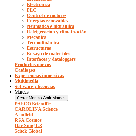
Electrónica
PLC
Control de motores
Energías renovables
Neumática e hidráulica
Refrigeración y climatización
Mecánica
Termodinámica
Estructuras
Ensayo de materiales
Interfaces y dataloggers
Productos nuevos
Catálogos
Experiencias inmersivas
Multimedia
Software y licencias
Marcas
Cerrar Marcas
Abrir Marcas
PASCO Scientific
CAROLINA Science
Armfield
RSA Cosmos
Dae Sung G3
Scitek Global