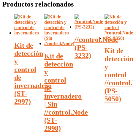
Productos relacionados
//control.Node
Kit de
(PS-
Kit de
detección
3232)
Kit de
detecció
y
detección
y
control
y
control
de
control
//control
invernadero
de
(PS-
(ST-
invernadero
5050)
2997)
| Sin
//control.Node
(ST-
2998)