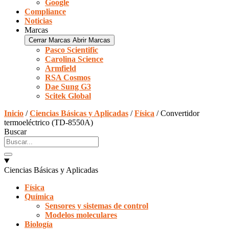
Google
Compliance
Noticias
Marcas
Cerrar Marcas
Abrir Marcas
Pasco Scientific
Carolina Science
Armfield
RSA Cosmos
Dae Sung G3
Scitek Global
Inicio
/
Ciencias Básicas y Aplicadas
/
Física
/ Convertidor
termoeléctrico (TD-8550A)
Buscar
Ciencias Básicas y Aplicadas
Física
Química
Sensores y sistemas de control
Modelos moleculares
Biología