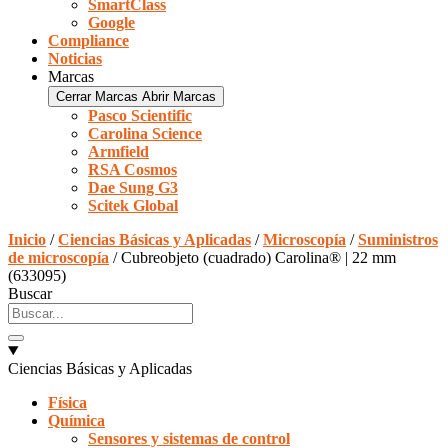
SmartClass
Google
Compliance
Noticias
Marcas
Cerrar Marcas
Abrir Marcas
Pasco Scientific
Carolina Science
Armfield
RSA Cosmos
Dae Sung G3
Scitek Global
Inicio
/
Ciencias Básicas y Aplicadas
/
Microscopía
/
Suministros
de microscopía
/ Cubreobjeto (cuadrado) Carolina® | 22 mm
(633095)
Buscar
Ciencias Básicas y Aplicadas
Física
Química
Sensores y sistemas de control