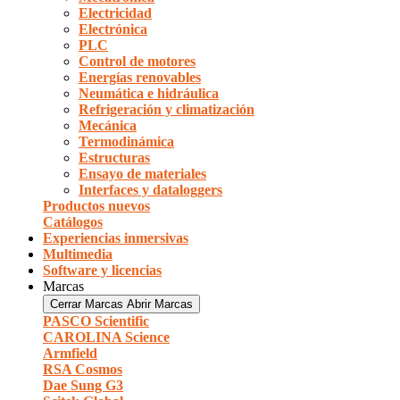
Electricidad
Electrónica
PLC
Control de motores
Energías renovables
Neumática e hidráulica
Refrigeración y climatización
Mecánica
Termodinámica
Estructuras
Ensayo de materiales
Interfaces y dataloggers
Productos nuevos
Catálogos
Experiencias inmersivas
Multimedia
Software y licencias
Marcas
Cerrar Marcas
Abrir Marcas
PASCO Scientific
CAROLINA Science
Armfield
RSA Cosmos
Dae Sung G3