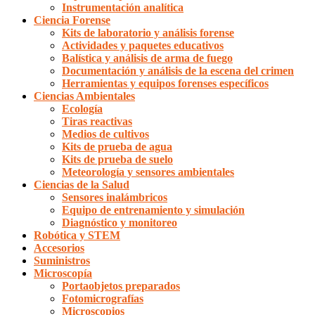
Instrumentación analítica
Ciencia Forense
Kits de laboratorio y análisis forense
Actividades y paquetes educativos
Balística y análisis de arma de fuego
Documentación y análisis de la escena del crimen
Herramientas y equipos forenses específicos
Ciencias Ambientales
Ecología
Tiras reactivas
Medios de cultivos
Kits de prueba de agua
Kits de prueba de suelo
Meteorología y sensores ambientales
Ciencias de la Salud
Sensores inalámbricos
Equipo de entrenamiento y simulación
Diagnóstico y monitoreo
Robótica y STEM
Accesorios
Suministros
Microscopía
Portaobjetos preparados
Fotomicrografías
Microscopios