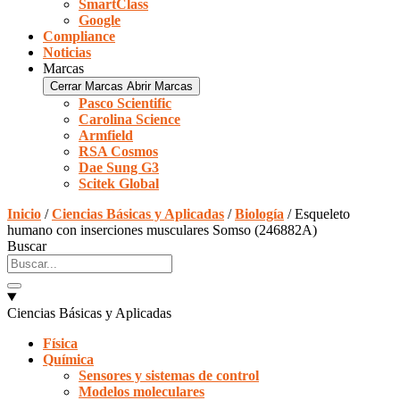
SmartClass
Google
Compliance
Noticias
Marcas
Cerrar Marcas
Abrir Marcas
Pasco Scientific
Carolina Science
Armfield
RSA Cosmos
Dae Sung G3
Scitek Global
Inicio
/
Ciencias Básicas y Aplicadas
/
Biología
/ Esqueleto
humano con inserciones musculares Somso (246882A)
Buscar
Ciencias Básicas y Aplicadas
Física
Química
Sensores y sistemas de control
Modelos moleculares