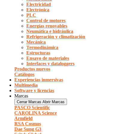
Electricidad
Electrónica
PLC
Control de motores
Energías renovables
Neumática e hidráulica
Refrigeración y climatización
Mecánica
Termodinámica
Estructuras
Ensayo de materiales
Interfaces y dataloggers
Productos nuevos
Catálogos
Experiencias inmersivas
Multimedia
Software y licencias
Marcas
Cerrar Marcas
Abrir Marcas
PASCO Scientific
CAROLINA Science
Armfield
RSA Cosmos
Dae Sung G3