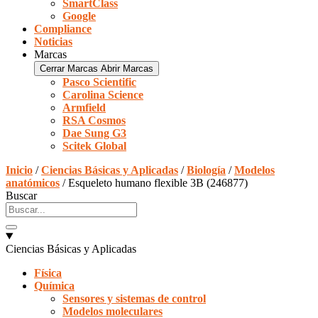
SmartClass
Google
Compliance
Noticias
Marcas
Cerrar Marcas
Abrir Marcas
Pasco Scientific
Carolina Science
Armfield
RSA Cosmos
Dae Sung G3
Scitek Global
Inicio
/
Ciencias Básicas y Aplicadas
/
Biología
/
Modelos
anatómicos
/ Esqueleto humano flexible 3B (246877)
Buscar
Ciencias Básicas y Aplicadas
Física
Química
Sensores y sistemas de control
Modelos moleculares