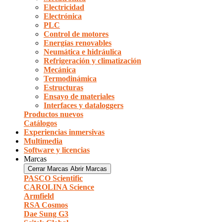
Electricidad
Electrónica
PLC
Control de motores
Energías renovables
Neumática e hidráulica
Refrigeración y climatización
Mecánica
Termodinámica
Estructuras
Ensayo de materiales
Interfaces y dataloggers
Productos nuevos
Catálogos
Experiencias inmersivas
Multimedia
Software y licencias
Marcas
Cerrar Marcas
Abrir Marcas
PASCO Scientific
CAROLINA Science
Armfield
RSA Cosmos
Dae Sung G3