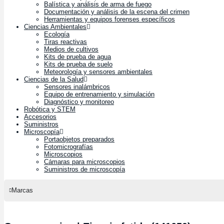
Balística y análisis de arma de fuego
Documentación y análisis de la escena del crimen
Herramientas y equipos forenses específicos
Ciencias Ambientales
Ecología
Tiras reactivas
Medios de cultivos
Kits de prueba de agua
Kits de prueba de suelo
Meteorología y sensores ambientales
Ciencias de la Salud
Sensores inalámbricos
Equipo de entrenamiento y simulación
Diagnóstico y monitoreo
Robótica y STEM
Accesorios
Suministros
Microscopía
Portaobjetos preparados
Fotomicrografías
Microscopios
Cámaras para microscopios
Suministros de microscopía
Marcas