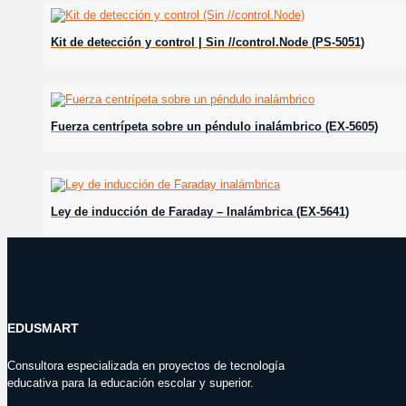
Kit de detección y control | Sin //control.Node (PS-5051)
Fuerza centrípeta sobre un péndulo inalámbrico (EX-5605)
Ley de inducción de Faraday – Inalámbrica (EX-5641)
EDUSMART
Consultora especializada en proyectos de tecnología
educativa para la educación escolar y superior.