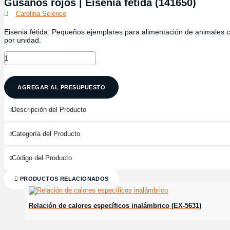
Gusanos rojos | Eisenia fetida (141650)
Carolina Science
Eisenia fétida. Pequeños ejemplares para alimentación de animales co
por unidad.
Gusanos
rojos
|
Eisenia
fetida
AGREGAR AL PRESUPUESTO
(141650)
cantidad
Descripción del Producto
Categoría del Producto
Código del Producto
PRODUCTOS RELACIONADOS
Relación de calores específicos inalámbrico (EX-5631)