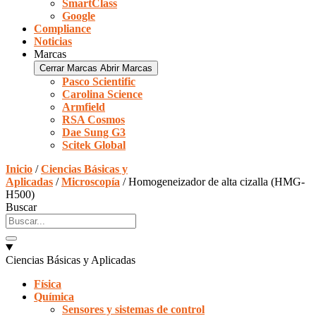
SmartClass
Google
Compliance
Noticias
Marcas
Cerrar Marcas
Abrir Marcas
Pasco Scientific
Carolina Science
Armfield
RSA Cosmos
Dae Sung G3
Scitek Global
Inicio
/
Ciencias Básicas y
Aplicadas
/
Microscopía
/ Homogeneizador de alta cizalla (HMG-
H500)
Buscar
Ciencias Básicas y Aplicadas
Física
Química
Sensores y sistemas de control