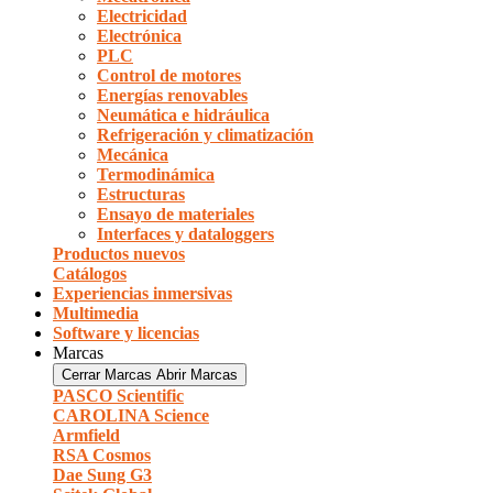
Electricidad
Electrónica
PLC
Control de motores
Energías renovables
Neumática e hidráulica
Refrigeración y climatización
Mecánica
Termodinámica
Estructuras
Ensayo de materiales
Interfaces y dataloggers
Productos nuevos
Catálogos
Experiencias inmersivas
Multimedia
Software y licencias
Marcas
Cerrar Marcas
Abrir Marcas
PASCO Scientific
CAROLINA Science
Armfield
RSA Cosmos
Dae Sung G3