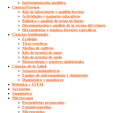
Instrumentación analítica
Ciencia Forense
Kits de laboratorio y análisis forense
Actividades y paquetes educativos
Balística y análisis de arma de fuego
Documentación y análisis de la escena del crimen
Herramientas y equipos forenses específicos
Ciencias Ambientales
Ecología
Tiras reactivas
Medios de cultivos
Kits de prueba de agua
Kits de prueba de suelo
Meteorología y sensores ambientales
Ciencias de la Salud
Sensores inalámbricos
Equipo de entrenamiento y simulación
Diagnóstico y monitoreo
Robótica y STEM
Accesorios
Suministros
Microscopía
Portaobjetos preparados
Fotomicrografías
Microscopios