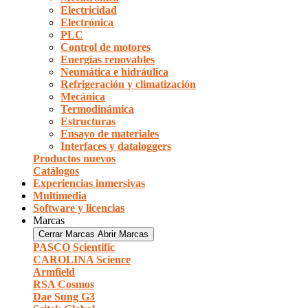
Electricidad
Electrónica
PLC
Control de motores
Energías renovables
Neumática e hidráulica
Refrigeración y climatización
Mecánica
Termodinámica
Estructuras
Ensayo de materiales
Interfaces y dataloggers
Productos nuevos
Catálogos
Experiencias inmersivas
Multimedia
Software y licencias
Marcas
Cerrar Marcas
Abrir Marcas
PASCO Scientific
CAROLINA Science
Armfield
RSA Cosmos
Dae Sung G3