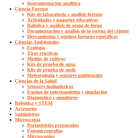
Instrumentación analítica
Ciencia Forense
Kits de laboratorio y análisis forense
Actividades y paquetes educativos
Balística y análisis de arma de fuego
Documentación y análisis de la escena del crimen
Herramientas y equipos forenses específicos
Ciencias Ambientales
Ecología
Tiras reactivas
Medios de cultivos
Kits de prueba de agua
Kits de prueba de suelo
Meteorología y sensores ambientales
Ciencias de la Salud
Sensores inalámbricos
Equipo de entrenamiento y simulación
Diagnóstico y monitoreo
Robótica y STEM
Accesorios
Suministros
Microscopía
Portaobjetos preparados
Fotomicrografías
Microscopios