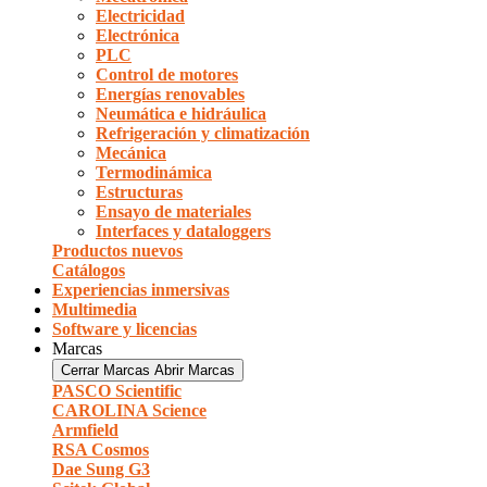
Electricidad
Electrónica
PLC
Control de motores
Energías renovables
Neumática e hidráulica
Refrigeración y climatización
Mecánica
Termodinámica
Estructuras
Ensayo de materiales
Interfaces y dataloggers
Productos nuevos
Catálogos
Experiencias inmersivas
Multimedia
Software y licencias
Marcas
Cerrar Marcas
Abrir Marcas
PASCO Scientific
CAROLINA Science
Armfield
RSA Cosmos
Dae Sung G3