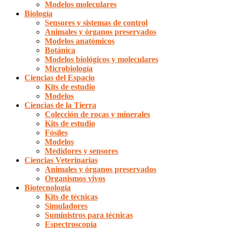
Modelos moleculares
Biología
Sensores y sistemas de control
Animales y órganos preservados
Modelos anatómicos
Botánica
Modelos biológicos y moleculares
Microbiología
Ciencias del Espacio
Kits de estudio
Modelos
Ciencias de la Tierra
Colección de rocas y minerales
Kits de estudio
Fósiles
Modelos
Medidores y sensores
Ciencias Veterinarias
Animales y órganos preservados
Organismos vivos
Biotecnología
Kits de técnicas
Simuladores
Suministros para técnicas
Espectroscopía