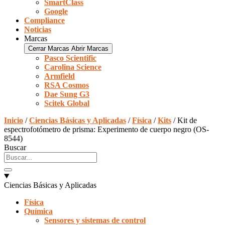
SmartClass
Google
Compliance
Noticias
Marcas
Cerrar Marcas
Abrir Marcas
Pasco Scientific
Carolina Science
Armfield
RSA Cosmos
Dae Sung G3
Scitek Global
Inicio
/
Ciencias Básicas y Aplicadas
/
Física
/
Kits
/ Kit de
espectrofotómetro de prisma: Experimento de cuerpo negro (OS-
8544)
Buscar
Ciencias Básicas y Aplicadas
Física
Química
Sensores y sistemas de control