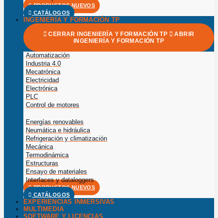
PRODUCTOS NUEVOS
CATÁLOGOS
INGENIERÍA Y FORMACIÓN TP
CERRAR INGENIERÍA Y FORMACIÓN TP
ABRIR
INGENIERÍA Y FORMACIÓN TP
Automatización
Industria 4.0
Mecatrónica
Electricidad
Electrónica
PLC
Control de motores
Energías renovables
Neumática e hidráulica
Refrigeración y climatización
Mecánica
Termodinámica
Estructuras
Ensayo de materiales
Interfaces y dataloggers
PRODUCTOS NUEVOS
CATÁLOGOS
EXPERIENCIAS INMERSIVAS
MULTIMEDIA
SOFTWARE Y LICENCIAS