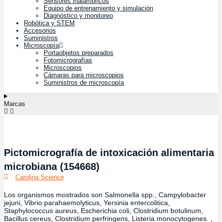
Sensores inalámbricos
Equipo de entrenamiento y simulación
Diagnóstico y monitoreo
Robótica y STEM
Accesorios
Suministros
Microscopía
Portaobjetos preparados
Fotomicrografías
Microscopios
Cámaras para microscopios
Suministros de microscopía
Marcas
Pictomicrografía de intoxicación alimentaria
microbiana (154668)
Carolina Science
Los organismos mostrados son Salmonella spp., Campylobacter
jejuni, Vibrio parahaemolyticus, Yersinia entercolitica,
Staphylococcus aureus, Escherichia coli, Clostridium botulinum,
Bacillus cereus, Clostridium perfringens, Listeria monocytogenes. ,