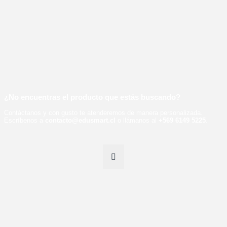
¿No encuentras el producto que estás buscando?
Contáctanos y con gusto te atenderemos de manera personalizada.
Escríbenos a
contacto@edusmart.cl
o llámanos al
+569 6149 5225
.