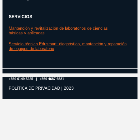
SERVICIOS
Mantención y revitalización de laboratorios de ciencias
básicas y aplicadas
Servicio técnico Edusmart: diagnóstico, mantención y reparación
de equipos de laboratorio
+569 6149 5225 | +569 4687 6581
| 2023
POLÍTICA DE PRIVACIDAD