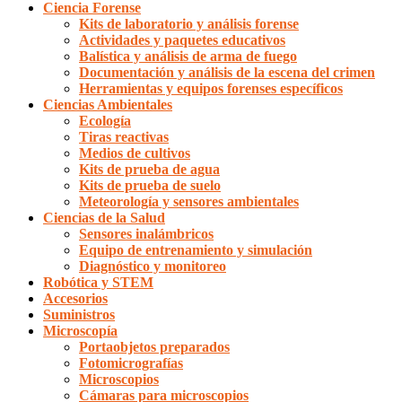
Ciencia Forense
Kits de laboratorio y análisis forense
Actividades y paquetes educativos
Balística y análisis de arma de fuego
Documentación y análisis de la escena del crimen
Herramientas y equipos forenses específicos
Ciencias Ambientales
Ecología
Tiras reactivas
Medios de cultivos
Kits de prueba de agua
Kits de prueba de suelo
Meteorología y sensores ambientales
Ciencias de la Salud
Sensores inalámbricos
Equipo de entrenamiento y simulación
Diagnóstico y monitoreo
Robótica y STEM
Accesorios
Suministros
Microscopía
Portaobjetos preparados
Fotomicrografías
Microscopios
Cámaras para microscopios