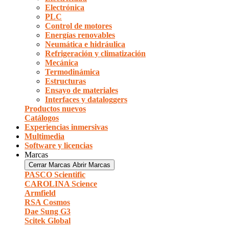
Electrónica
PLC
Control de motores
Energías renovables
Neumática e hidráulica
Refrigeración y climatización
Mecánica
Termodinámica
Estructuras
Ensayo de materiales
Interfaces y dataloggers
Productos nuevos
Catálogos
Experiencias inmersivas
Multimedia
Software y licencias
Marcas
Cerrar Marcas
Abrir Marcas
PASCO Scientific
CAROLINA Science
Armfield
RSA Cosmos
Dae Sung G3
Scitek Global