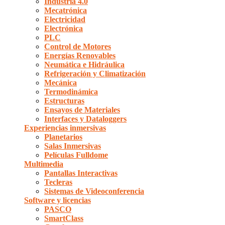
Industria 4.0
Mecatrónica
Electricidad
Electrónica
PLC
Control de Motores
Energías Renovables
Neumática e Hidráulica
Refrigeración y Climatización
Mecánica
Termodinámica
Estructuras
Ensayos de Materiales
Interfaces y Dataloggers
Experiencias inmersivas
Planetarios
Salas Inmersivas
Películas Fulldome
Multimedia
Pantallas Interactivas
Tecleras
Sistemas de Videoconferencia
Software y licencias
PASCO
SmartClass