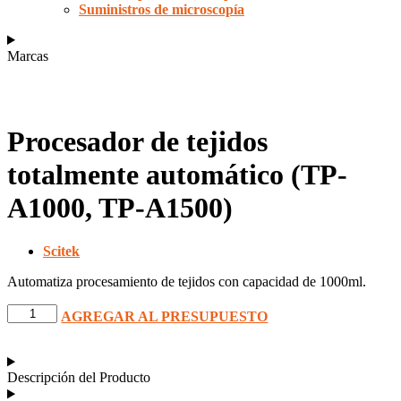
Suministros de microscopía
Marcas
Procesador de tejidos
totalmente automático (TP-
A1000, TP-A1500)
Scitek
Automatiza procesamiento de tejidos con capacidad de 1000ml.
Procesador
AGREGAR AL PRESUPUESTO
de
tejidos
totalmente
automático
Descripción del Producto
(TP-