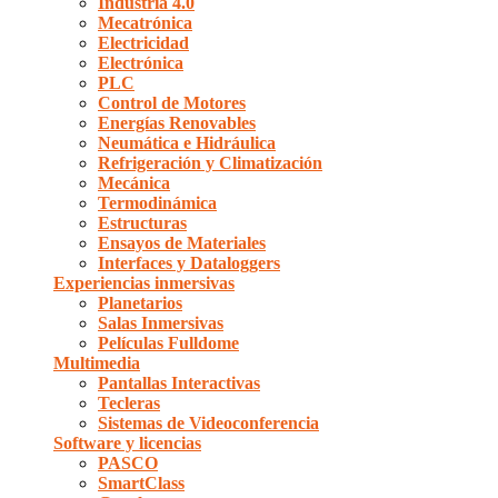
Industria 4.0
Mecatrónica
Electricidad
Electrónica
PLC
Control de Motores
Energías Renovables
Neumática e Hidráulica
Refrigeración y Climatización
Mecánica
Termodinámica
Estructuras
Ensayos de Materiales
Interfaces y Dataloggers
Experiencias inmersivas
Planetarios
Salas Inmersivas
Películas Fulldome
Multimedia
Pantallas Interactivas
Tecleras
Sistemas de Videoconferencia
Software y licencias
PASCO
SmartClass