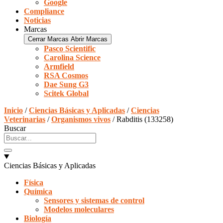
Google
Compliance
Noticias
Marcas
Cerrar Marcas
Abrir Marcas
Pasco Scientific
Carolina Science
Armfield
RSA Cosmos
Dae Sung G3
Scitek Global
Inicio
/
Ciencias Básicas y Aplicadas
/
Ciencias
Veterinarias
/
Organismos vivos
/ Rabditis (133258)
Buscar
Ciencias Básicas y Aplicadas
Física
Química
Sensores y sistemas de control
Modelos moleculares
Biología