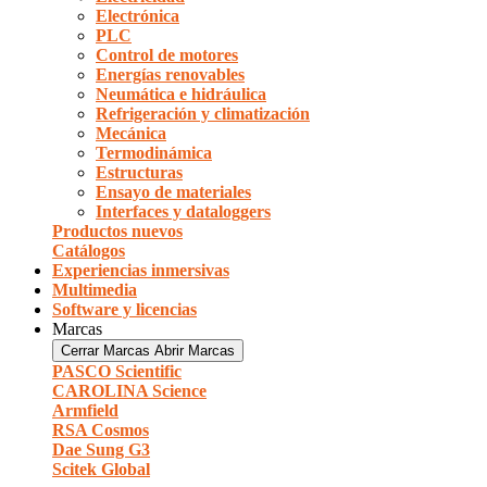
Electrónica
PLC
Control de motores
Energías renovables
Neumática e hidráulica
Refrigeración y climatización
Mecánica
Termodinámica
Estructuras
Ensayo de materiales
Interfaces y dataloggers
Productos nuevos
Catálogos
Experiencias inmersivas
Multimedia
Software y licencias
Marcas
Cerrar Marcas
Abrir Marcas
PASCO Scientific
CAROLINA Science
Armfield
RSA Cosmos
Dae Sung G3
Scitek Global