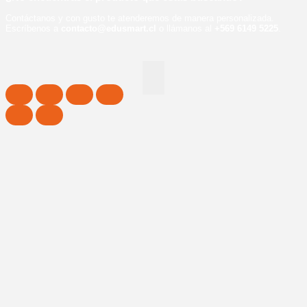
Contáctanos y con gusto te atenderemos de manera personalizada.
Escríbenos a
contacto@edusmart.cl
o llámanos al
+569 6149 5225
.