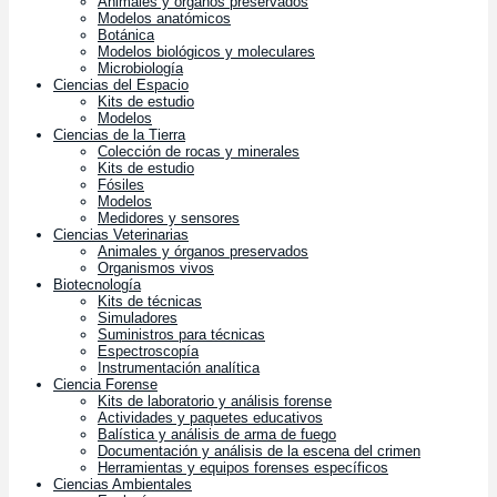
Animales y órganos preservados
Modelos anatómicos
Botánica
Modelos biológicos y moleculares
Microbiología
Ciencias del Espacio
Kits de estudio
Modelos
Ciencias de la Tierra
Colección de rocas y minerales
Kits de estudio
Fósiles
Modelos
Medidores y sensores
Ciencias Veterinarias
Animales y órganos preservados
Organismos vivos
Biotecnología
Kits de técnicas
Simuladores
Suministros para técnicas
Espectroscopía
Instrumentación analítica
Ciencia Forense
Kits de laboratorio y análisis forense
Actividades y paquetes educativos
Balística y análisis de arma de fuego
Documentación y análisis de la escena del crimen
Herramientas y equipos forenses específicos
Ciencias Ambientales