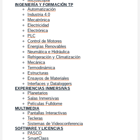
INGENIERÍA Y FORMACIÓN TP
Automatización
Industria 4.0
Mecatrónica
Electricidad
Electrónica
PLC
Control de Motores
Energías Renovables
Neumática e Hidráulica
Refrigeración y Climatización
Mecánica
Termodinámica
Estructuras
Ensayos de Materiales
Interfaces y Dataloggers
EXPERIENCIAS INMERSIVAS
Planetarios
Salas Inmersivas
Películas Fulldome
MULTIMEDIA
Pantallas Interactivas
Tecleras
Sistemas de Videoconferencia
SOFTWARE Y LICENCIAS
PASCO
SmartClass