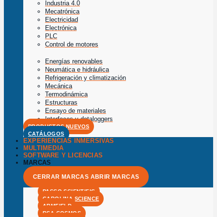
Industria 4.0
Mecatrónica
Electricidad
Electrónica
PLC
Control de motores
Energías renovables
Neumática e hidráulica
Refrigeración y climatización
Mecánica
Termodinámica
Estructuras
Ensayo de materiales
Interfaces y dataloggers
PRODUCTOS NUEVOS
CATÁLOGOS
EXPERIENCIAS INMERSIVAS
MULTIMEDIA
SOFTWARE Y LICENCIAS
MARCAS
CERRAR MARCAS
ABRIR MARCAS
PASCO SCIENTIFIC
CAROLINA SCIENCE
ARMFIELD
RSA COSMOS