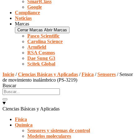
SmartClass
Google
Compliance
Noticias
Marcas
Cerrar Marcas
Abrir Marcas
Pasco Scientific
Carolina Science
Armfield
RSA Cosmos
Dae Sung G3
Scitek Global
Inicio
/
Ciencias Básicas y Aplicadas
/
Física
/
Sensores
/ Sensor
de movimiento inalámbrico (PS-3219)
Buscar
Ciencias Básicas y Aplicadas
Física
Química
Sensores y sistemas de control
Modelos moleculares