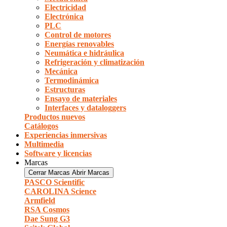
Electricidad
Electrónica
PLC
Control de motores
Energías renovables
Neumática e hidráulica
Refrigeración y climatización
Mecánica
Termodinámica
Estructuras
Ensayo de materiales
Interfaces y dataloggers
Productos nuevos
Catálogos
Experiencias inmersivas
Multimedia
Software y licencias
Marcas
Cerrar Marcas
Abrir Marcas
PASCO Scientific
CAROLINA Science
Armfield
RSA Cosmos
Dae Sung G3