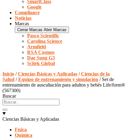
SmartClass
Google
Compliance
Noticias
Marcas
Cerrar Marcas
Abrir Marcas
Pasco Scientific
Carolina Science
Armfield
RSA Cosmos
Dae Sung G3
Scitek Global
Inicio
/
Ciencias Básicas y Aplicadas
/
Ciencias de la
Salud
/
Equipo de entrenamiento y simulación
/ Set de
entrenamiento de auscultación para adultos y bebés Life/form®
(567300)
Buscar
Ciencias Básicas y Aplicadas
Física
Química