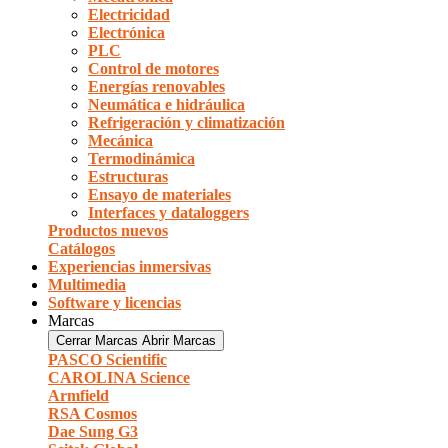
Electricidad
Electrónica
PLC
Control de motores
Energías renovables
Neumática e hidráulica
Refrigeración y climatización
Mecánica
Termodinámica
Estructuras
Ensayo de materiales
Interfaces y dataloggers
Productos nuevos
Catálogos
Experiencias inmersivas
Multimedia
Software y licencias
Marcas
Cerrar Marcas
Abrir Marcas
PASCO Scientific
CAROLINA Science
Armfield
RSA Cosmos
Dae Sung G3