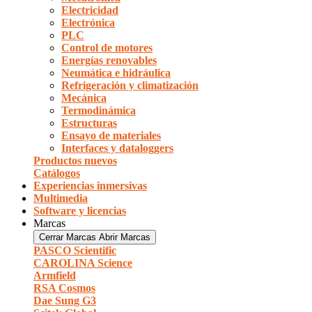
Electricidad
Electrónica
PLC
Control de motores
Energías renovables
Neumática e hidráulica
Refrigeración y climatización
Mecánica
Termodinámica
Estructuras
Ensayo de materiales
Interfaces y dataloggers
Productos nuevos
Catálogos
Experiencias inmersivas
Multimedia
Software y licencias
Marcas
Cerrar Marcas
Abrir Marcas
PASCO Scientific
CAROLINA Science
Armfield
RSA Cosmos
Dae Sung G3