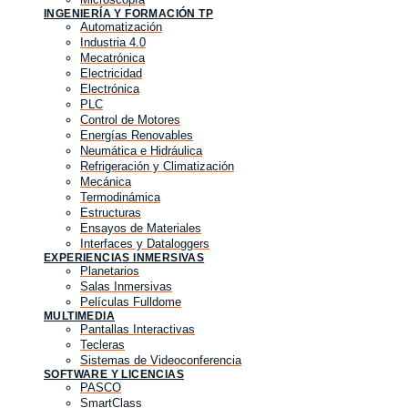
INGENIERÍA Y FORMACIÓN TP
Automatización
Industria 4.0
Mecatrónica
Electricidad
Electrónica
PLC
Control de Motores
Energías Renovables
Neumática e Hidráulica
Refrigeración y Climatización
Mecánica
Termodinámica
Estructuras
Ensayos de Materiales
Interfaces y Dataloggers
EXPERIENCIAS INMERSIVAS
Planetarios
Salas Inmersivas
Películas Fulldome
MULTIMEDIA
Pantallas Interactivas
Tecleras
Sistemas de Videoconferencia
SOFTWARE Y LICENCIAS
PASCO
SmartClass