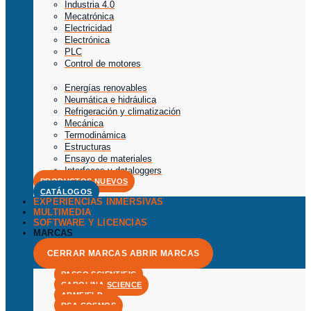
Industria 4.0
Mecatrónica
Electricidad
Electrónica
PLC
Control de motores
Energías renovables
Neumática e hidráulica
Refrigeración y climatización
Mecánica
Termodinámica
Estructuras
Ensayo de materiales
Interfaces y dataloggers
PRODUCTOS NUEVOS
CATÁLOGOS
EXPERIENCIAS INMERSIVAS
MULTIMEDIA
SOFTWARE Y LICENCIAS
MARCAS
CERRAR MARCAS
ABRIR MARCAS
PASCO SCIENTIFIC
CAROLINA SCIENCE
ARMFIELD
RSA COSMOS