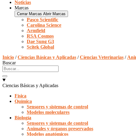
Noticias
Marcas
Cerrar Marcas
Abrir Marcas
Pasco Scientific
Carolina Science
Armfield
RSA Cosmos
Dae Sung G3
Scitek Global
Inicio
/
Ciencias Básicas y Aplicadas
/
Ciencias Veterinarias
/
Ani
Buscar
Ciencias Básicas y Aplicadas
Física
Química
Sensores y sistemas de control
Modelos moleculares
Biología
Sensores y sistemas de control
Animales y órganos preservados
Modelos anatómicos