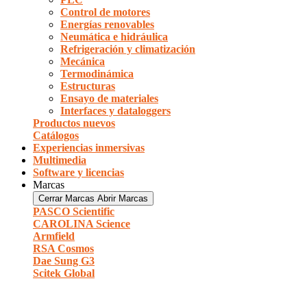
Control de motores
Energías renovables
Neumática e hidráulica
Refrigeración y climatización
Mecánica
Termodinámica
Estructuras
Ensayo de materiales
Interfaces y dataloggers
Productos nuevos
Catálogos
Experiencias inmersivas
Multimedia
Software y licencias
Marcas
Cerrar Marcas
Abrir Marcas
PASCO Scientific
CAROLINA Science
Armfield
RSA Cosmos
Dae Sung G3
Scitek Global