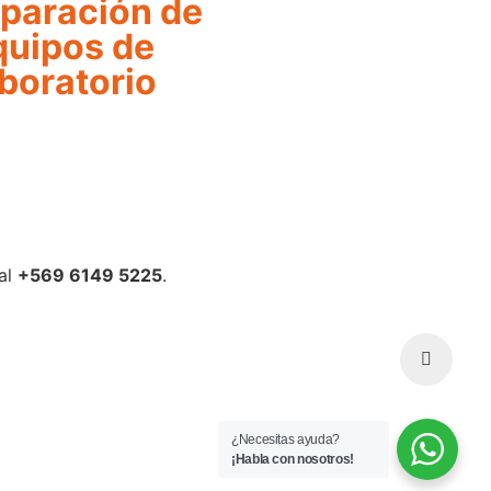
eparación de
quipos de
aboratorio
al
+569 6149 5225
.
¿Necesitas ayuda?
¡Habla con nosotros!