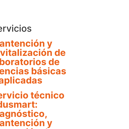
ervicios
antención y
vitalización de
aboratorios de
iencias básicas
 aplicadas
ervicio técnico
dusmart:
iagnóstico,
antención y