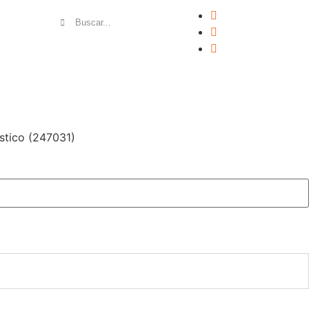
MULTIMEDIA
SOFTWARE Y LICENCIAS
stico (247031)