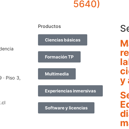
5640)
S
Productos
Ciencias básicas
M
dencia
re
Formación TP
l
c
Multimedia
y
· Piso 3,
Experiencias inmersivas
S
E
.cl
Software y licencias
d
m