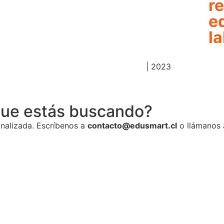
r
e
l
Política de privacidad
| 2023
que estás buscando?
nalizada. Escríbenos a
contacto@edusmart.cl
o llámanos 