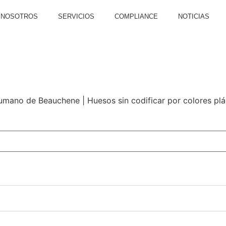
NOSOTROS
SERVICIOS
COMPLIANCE
NOTICIAS
AS
INGENIERÍA Y FORMACIÓN TP
EXPERIENCIAS INMERSIVAS
MARCAS
mano de Beauchene | Huesos sin codificar por colores plá