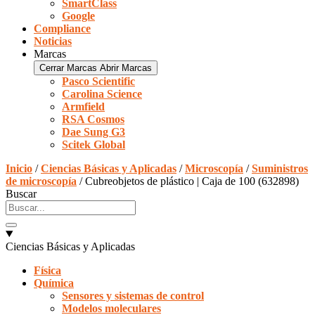
SmartClass
Google
Compliance
Noticias
Marcas
Cerrar Marcas
Abrir Marcas
Pasco Scientific
Carolina Science
Armfield
RSA Cosmos
Dae Sung G3
Scitek Global
Inicio
/
Ciencias Básicas y Aplicadas
/
Microscopía
/
Suministros
de microscopía
/ Cubreobjetos de plástico | Caja de 100 (632898)
Buscar
Ciencias Básicas y Aplicadas
Física
Química
Sensores y sistemas de control
Modelos moleculares