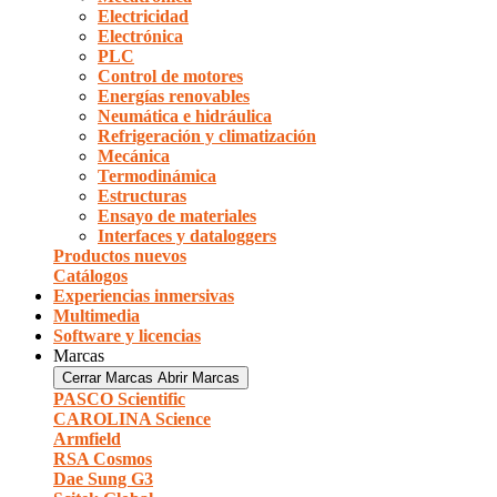
Electricidad
Electrónica
PLC
Control de motores
Energías renovables
Neumática e hidráulica
Refrigeración y climatización
Mecánica
Termodinámica
Estructuras
Ensayo de materiales
Interfaces y dataloggers
Productos nuevos
Catálogos
Experiencias inmersivas
Multimedia
Software y licencias
Marcas
Cerrar Marcas
Abrir Marcas
PASCO Scientific
CAROLINA Science
Armfield
RSA Cosmos
Dae Sung G3