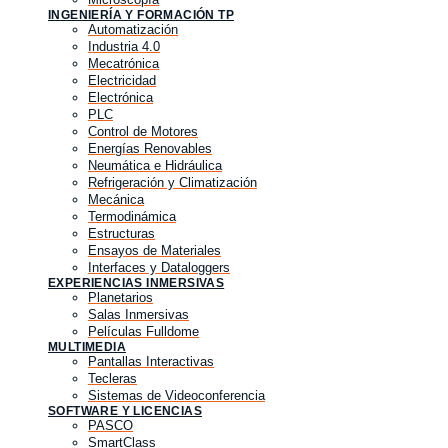
INGENIERÍA Y FORMACIÓN TP
Automatización
Industria 4.0
Mecatrónica
Electricidad
Electrónica
PLC
Control de Motores
Energías Renovables
Neumática e Hidráulica
Refrigeración y Climatización
Mecánica
Termodinámica
Estructuras
Ensayos de Materiales
Interfaces y Dataloggers
EXPERIENCIAS INMERSIVAS
Planetarios
Salas Inmersivas
Películas Fulldome
MULTIMEDIA
Pantallas Interactivas
Tecleras
Sistemas de Videoconferencia
SOFTWARE Y LICENCIAS
PASCO
SmartClass