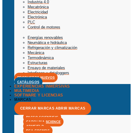
Industria 4.0
Mecatrónica
Electricidad
Electrónica
PLC
Control de motores
Energías renovables
Neumática e hidráulica
Refrigeración y climatización
Mecánica
Termodinámica
Estructuras
Ensayo de materiales
Interfaces y dataloggers
PRODUCTOS NUEVOS
CATÁLOGOS
EXPERIENCIAS INMERSIVAS
MULTIMEDIA
SOFTWARE Y LICENCIAS
MARCAS
CERRAR MARCAS
ABRIR MARCAS
PASCO SCIENTIFIC
CAROLINA SCIENCE
ARMFIELD
RSA COSMOS