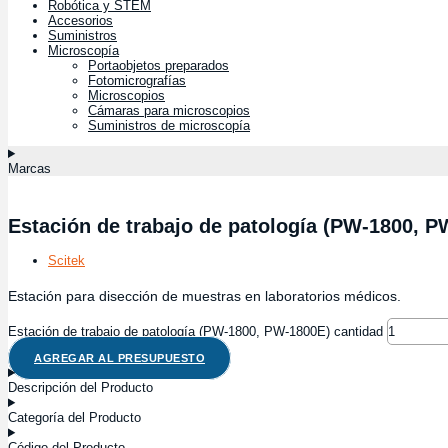
Robótica y STEM
Accesorios
Suministros
Microscopía
Portaobjetos preparados
Fotomicrografías
Microscopios
Cámaras para microscopios
Suministros de microscopía
Marcas
Estación de trabajo de patología (PW-1800, P
Scitek
Estación para disección de muestras en laboratorios médicos.
Estación de trabajo de patología (PW-1800, PW-1800E) cantidad
AGREGAR AL PRESUPUESTO
Descripción del Producto
Categoría del Producto
Código del Producto