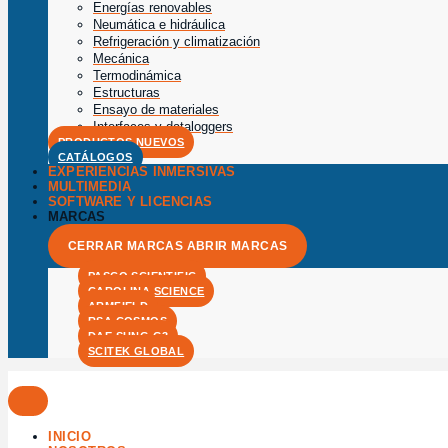
Energías renovables
Neumática e hidráulica
Refrigeración y climatización
Mecánica
Termodinámica
Estructuras
Ensayo de materiales
Interfaces y dataloggers
PRODUCTOS NUEVOS
CATÁLOGOS
EXPERIENCIAS INMERSIVAS
MULTIMEDIA
SOFTWARE Y LICENCIAS
MARCAS
CERRAR MARCAS
ABRIR MARCAS
PASCO SCIENTIFIC
CAROLINA SCIENCE
ARMFIELD
RSA COSMOS
DAE SUNG G3
SCITEK GLOBAL
INICIO