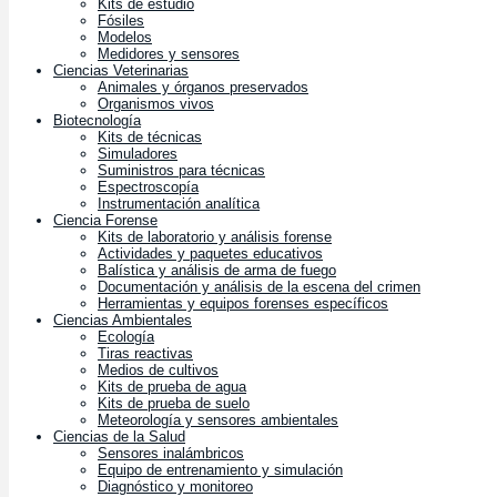
Kits de estudio
Fósiles
Modelos
Medidores y sensores
Ciencias Veterinarias
Animales y órganos preservados
Organismos vivos
Biotecnología
Kits de técnicas
Simuladores
Suministros para técnicas
Espectroscopía
Instrumentación analítica
Ciencia Forense
Kits de laboratorio y análisis forense
Actividades y paquetes educativos
Balística y análisis de arma de fuego
Documentación y análisis de la escena del crimen
Herramientas y equipos forenses específicos
Ciencias Ambientales
Ecología
Tiras reactivas
Medios de cultivos
Kits de prueba de agua
Kits de prueba de suelo
Meteorología y sensores ambientales
Ciencias de la Salud
Sensores inalámbricos
Equipo de entrenamiento y simulación
Diagnóstico y monitoreo