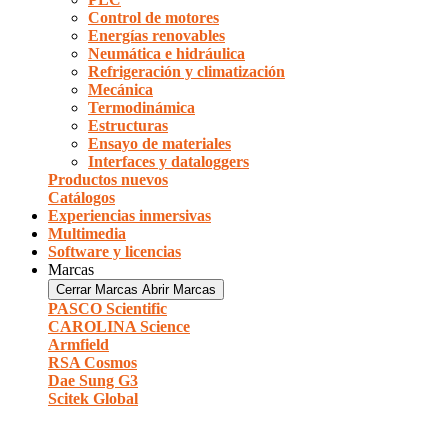
Control de motores
Energías renovables
Neumática e hidráulica
Refrigeración y climatización
Mecánica
Termodinámica
Estructuras
Ensayo de materiales
Interfaces y dataloggers
Productos nuevos
Catálogos
Experiencias inmersivas
Multimedia
Software y licencias
Marcas
Cerrar Marcas
Abrir Marcas
PASCO Scientific
CAROLINA Science
Armfield
RSA Cosmos
Dae Sung G3
Scitek Global