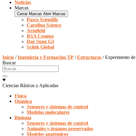
Noticias
Marcas
Cerrar Marcas
Abrir Marcas
Pasco Scientific
Carolina Science
Armfield
RSA Cosmos
Dae Sung G3
Scitek Global
Inicio
/
Ingeniería y Formación TP
/
Estructuras
/ Experimento de
Buscar
Ciencias Básicas y Aplicadas
Física
Química
Sensores y sistemas de control
Modelos moleculares
Biología
Sensores y sistemas de control
Animales y órganos preservados
Modelos anatómicos