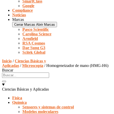
SmartClass
Google
Compliance
Noticias
Marcas
Cerrar Marcas
Abrir Marcas
Pasco Scientific
Carolina Science
Armfield
RSA Cosmos
Dae Sung G3
Scitek Global
Inicio
/
Ciencias Básicas y
Aplicadas
/
Microscopía
/ Homogeneizador de mano (HMG-H6)
Buscar
Ciencias Básicas y Aplicadas
Física
Química
Sensores y sistemas de control
Modelos moleculares