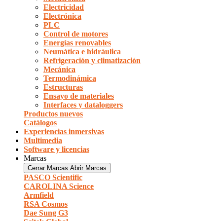
Electricidad
Electrónica
PLC
Control de motores
Energías renovables
Neumática e hidráulica
Refrigeración y climatización
Mecánica
Termodinámica
Estructuras
Ensayo de materiales
Interfaces y dataloggers
Productos nuevos
Catálogos
Experiencias inmersivas
Multimedia
Software y licencias
Marcas
Cerrar Marcas
Abrir Marcas
PASCO Scientific
CAROLINA Science
Armfield
RSA Cosmos
Dae Sung G3