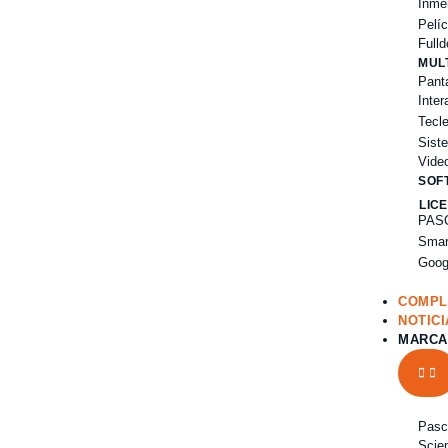
Inme
Pelí
Full
MUL
Pant
Inter
Tecl
Sist
Vide
SOF
LIC
PAS
Smar
Goog
COMPL
NOTICI
MARCA
Pasc
Scien