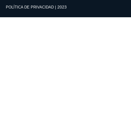
| 2023
POLÍTICA DE PRIVACIDAD
¿No encuentras el producto que estás buscando?
Contáctanos y con gusto te atenderemos de manera
personalizada. Escríbenos a
contacto@edusmart.cl
o llámanos