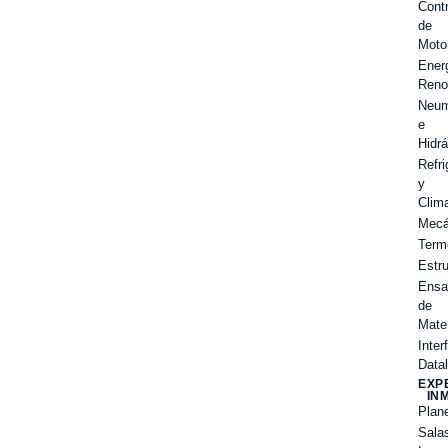
Contr
de
Moto
Ener
Reno
Neum
e
Hidrá
Refri
y
Clim
Mecá
Term
Estr
Ensa
de
Mate
Inter
Data
EXP
IN
Plane
Sala