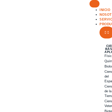
INICIO
NOSOT
SERVI
PRODU
CI
BÁS
APL
Físi
Quím
Biolo
Cien
del
Espa
Cien
de la
Tierr
Cien
Veter
Biot