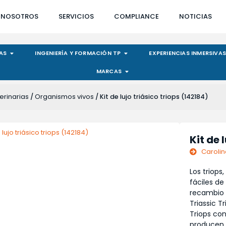
NOSOTROS
SERVICIOS
COMPLIANCE
NOTICIAS
DAS
INGENIERÍA Y FORMACIÓN TP
EXPERIENCIAS INMERSIVA
MARCAS
erinarias
Organismos vivos
/
/ Kit de lujo triásico triops (142184)
Kit de 
Carolin
Los triops
fáciles de
recambio 
Triassic T
Triops co
producen e