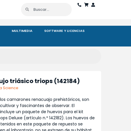
S
MULTIMEDIA
SOFTWARE Y LICENCIAS
lujo triásico triops (142184)
a Science
, los camarones renacuajo prehistóricos, son
 cultivar y fascinantes de observar. El
incluye un paquete de huevos para el kit
riops Deluxe (artículo n.º 142182). Los huevos de
ntenidos en este paquete de repuesto se
n el laboratorio, no se extraen de su hábitat