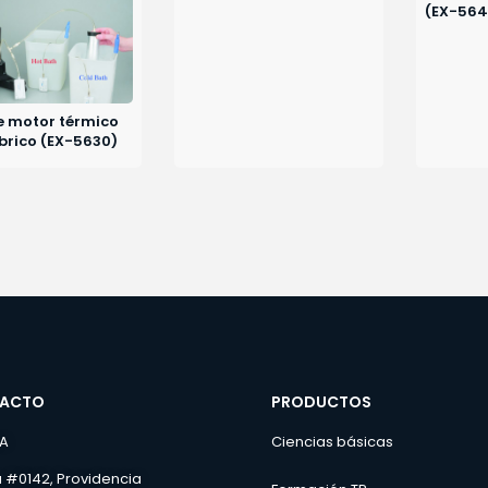
(EX-564
e motor térmico
brico (EX-5630)
ACTO
PRODUCTOS
NA
Ciencias básicas
 #0142, Providencia