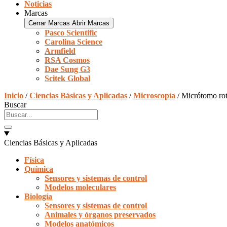
Noticias
Marcas
Cerrar Marcas
Abrir Marcas
Pasco Scientific
Carolina Science
Armfield
RSA Cosmos
Dae Sung G3
Scitek Global
Inicio
/
Ciencias Básicas y Aplicadas
/
Microscopía
/ Micrótomo ro
Buscar
Ciencias Básicas y Aplicadas
Física
Química
Sensores y sistemas de control
Modelos moleculares
Biología
Sensores y sistemas de control
Animales y órganos preservados
Modelos anatómicos