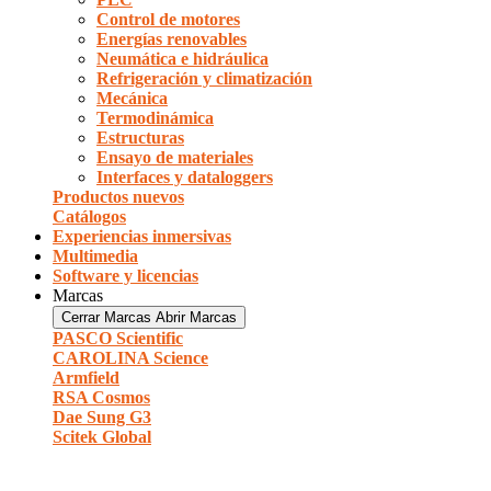
Control de motores
Energías renovables
Neumática e hidráulica
Refrigeración y climatización
Mecánica
Termodinámica
Estructuras
Ensayo de materiales
Interfaces y dataloggers
Productos nuevos
Catálogos
Experiencias inmersivas
Multimedia
Software y licencias
Marcas
Cerrar Marcas
Abrir Marcas
PASCO Scientific
CAROLINA Science
Armfield
RSA Cosmos
Dae Sung G3
Scitek Global