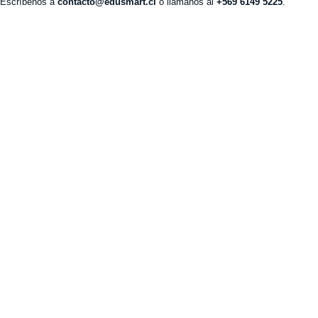
Escríbenos a
contacto@edusmart.cl
o llámanos al
+569 6149 5225
.