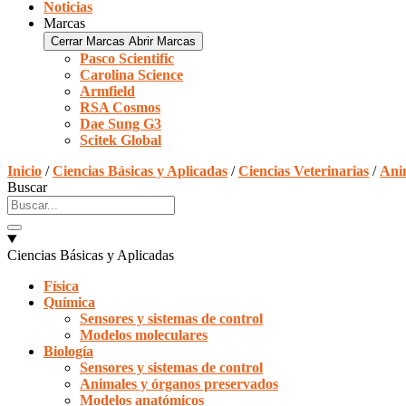
Noticias
Marcas
Cerrar Marcas
Abrir Marcas
Pasco Scientific
Carolina Science
Armfield
RSA Cosmos
Dae Sung G3
Scitek Global
Inicio
/
Ciencias Básicas y Aplicadas
/
Ciencias Veterinarias
/
Ani
Buscar
Ciencias Básicas y Aplicadas
Física
Química
Sensores y sistemas de control
Modelos moleculares
Biología
Sensores y sistemas de control
Animales y órganos preservados
Modelos anatómicos