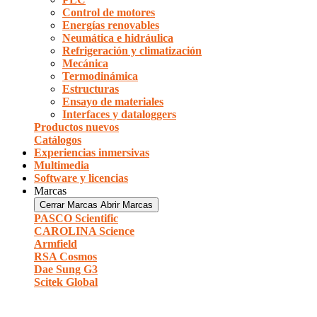
Control de motores
Energías renovables
Neumática e hidráulica
Refrigeración y climatización
Mecánica
Termodinámica
Estructuras
Ensayo de materiales
Interfaces y dataloggers
Productos nuevos
Catálogos
Experiencias inmersivas
Multimedia
Software y licencias
Marcas
Cerrar Marcas
Abrir Marcas
PASCO Scientific
CAROLINA Science
Armfield
RSA Cosmos
Dae Sung G3
Scitek Global