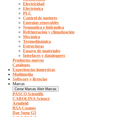
Electricidad
Electrónica
PLC
Control de motores
Energías renovables
Neumática e hidráulica
Refrigeración y climatización
Mecánica
Termodinámica
Estructuras
Ensayo de materiales
Interfaces y dataloggers
Productos nuevos
Catálogos
Experiencias inmersivas
Multimedia
Software y licencias
Marcas
Cerrar Marcas
Abrir Marcas
PASCO Scientific
CAROLINA Science
Armfield
RSA Cosmos
Dae Sung G3