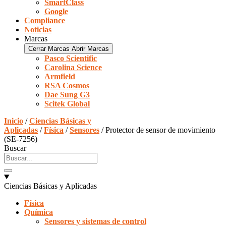
SmartClass
Google
Compliance
Noticias
Marcas
Cerrar Marcas
Abrir Marcas
Pasco Scientific
Carolina Science
Armfield
RSA Cosmos
Dae Sung G3
Scitek Global
Inicio
/
Ciencias Básicas y
Aplicadas
/
Física
/
Sensores
/ Protector de sensor de movimiento
(SE-7256)
Buscar
Ciencias Básicas y Aplicadas
Física
Química
Sensores y sistemas de control