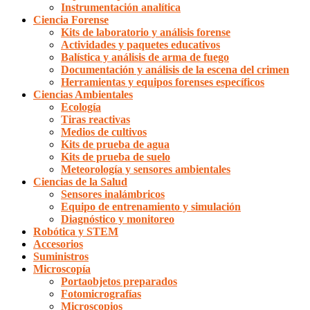
Instrumentación analítica
Ciencia Forense
Kits de laboratorio y análisis forense
Actividades y paquetes educativos
Balística y análisis de arma de fuego
Documentación y análisis de la escena del crimen
Herramientas y equipos forenses específicos
Ciencias Ambientales
Ecología
Tiras reactivas
Medios de cultivos
Kits de prueba de agua
Kits de prueba de suelo
Meteorología y sensores ambientales
Ciencias de la Salud
Sensores inalámbricos
Equipo de entrenamiento y simulación
Diagnóstico y monitoreo
Robótica y STEM
Accesorios
Suministros
Microscopía
Portaobjetos preparados
Fotomicrografías
Microscopios