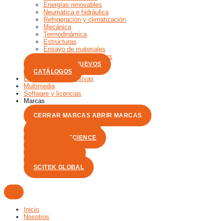
Energías renovables
Neumática e hidráulica
Refrigeración y climatización
Mecánica
Termodinámica
Estructuras
Ensayo de materiales
Interfaces y dataloggers
PRODUCTOS NUEVOS
CATÁLOGOS
Experiencias inmersivas
Multimedia
Software y licencias
Marcas
CERRAR MARCAS
ABRIR MARCAS
PASCO SCIENTIFIC
CAROLINA SCIENCE
ARMFIELD
RSA COSMOS
DAE SUNG G3
SCITEK GLOBAL
Inicio
Nosotros