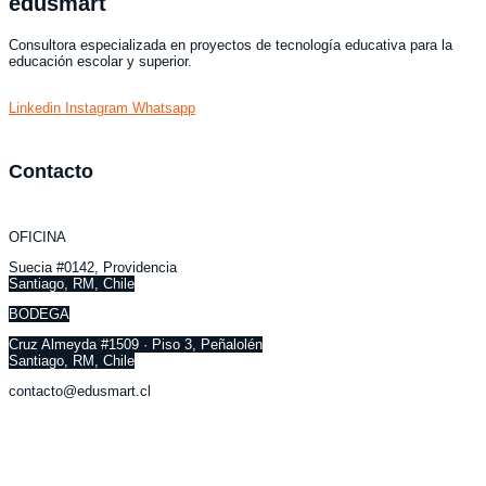
edusmart
Consultora especializada en proyectos de tecnología educativa para la
educación escolar y superior.
Linkedin
Instagram
Whatsapp
Contacto
OFICINA
Suecia #0142, Providencia
Santiago, RM, Chile
BODEGA
Cruz Almeyda #1509 · Piso 3, Peñalolén
Santiago, RM, Chile
contacto@edusmart.cl