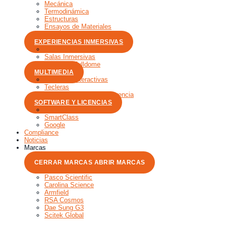
Mecánica
Termodinámica
Estructuras
Ensayos de Materiales
Interfaces y Dataloggers
EXPERIENCIAS INMERSIVAS
Planetarios
Salas Inmersivas
Películas Fulldome
MULTIMEDIA
Pantallas Interactivas
Tecleras
Sistemas de Videoconferencia
SOFTWARE Y LICENCIAS
PASCO
SmartClass
Google
Compliance
Noticias
Marcas
CERRAR MARCAS
ABRIR MARCAS
Pasco Scientific
Carolina Science
Armfield
RSA Cosmos
Dae Sung G3
Scitek Global