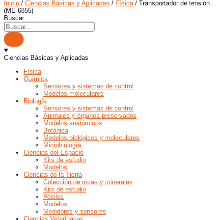
Inicio
/
Ciencias Básicas y Aplicadas
/
Física
/ Transportador de tensión
(ME-6855)
Buscar
Ciencias Básicas y Aplicadas
Física
Química
Sensores y sistemas de control
Modelos moleculares
Biología
Sensores y sistemas de control
Animales y órganos preservados
Modelos anatómicos
Botánica
Modelos biológicos y moleculares
Microbiología
Ciencias del Espacio
Kits de estudio
Modelos
Ciencias de la Tierra
Colección de rocas y minerales
Kits de estudio
Fósiles
Modelos
Medidores y sensores
Ciencias Veterinarias